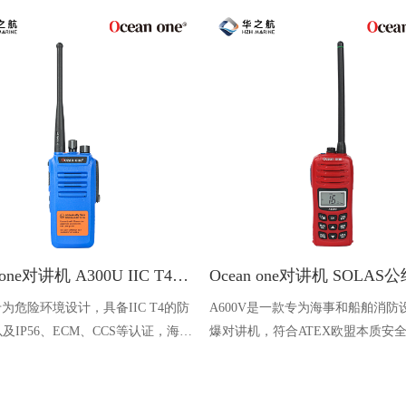
Ocean one对讲机 A300U IIC T4氢气防爆对讲机 船舶消防本质安全无线电
U专为危险环境设计，具备IIC T4的防
A600V是一款专为海事和船舶消防
及IP56、ECM、CCS等认证，海上
爆对讲机，符合ATEX欧盟本质安
台、港口码头等涉水环境中也可使用
认证，防水等级达到了IP68级别，
落水中时自动浮出水面，适用于船
港口码头、石油石化和其他需要防