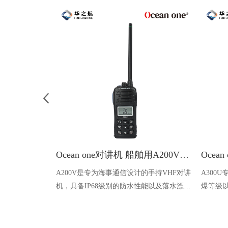
Ocean one对讲机 船舶用A200V漂浮式手持防水对讲机
A200V是专为海事通信设计的手持VHF对讲
A300
机，具备IP68级别的防水性能以及落水漂浮
爆等级以
功能，配备了LCD显示屏以及双频/三频值
钻井平
守功能。没有信号或长时间无操作时自动开
启扫描，延长电池使用时间。