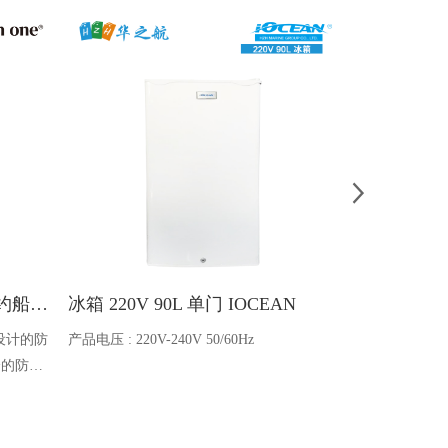
Ocean one对讲机 SOLAS公约船舶消防A600V ATEX防爆对讲机
冰箱 220V 90L 单门 IOCEAN
BB蓄电池 6V
设计的防
产品电压 : 220V-240V 50/60Hz
电池类型 : 船
全的防爆
能够在掉
舶消防、
爆通讯设