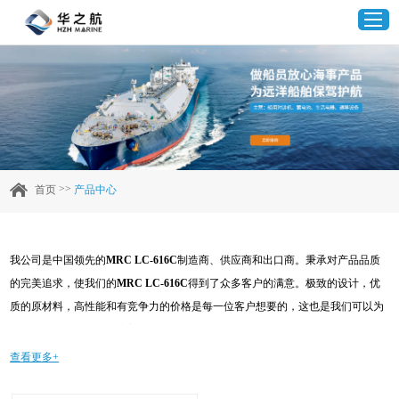
首页
产品中心
>>
首页
产品中心
企业实力
我公司是中国领先的
MRC LC-616C
制造商、供应商和出口商。秉承对产品品质
客户案例
的完美追求，使我们的
MRC LC-616C
得到了众多客户的满意。极致的设计，优
质的原材料，高性能和有竞争力的价格是每一位客户想要的，这也是我们可以为
新闻资讯
您提供的。当然，我们完善的售后服务也是必不可少的。如果您对我们的
MRC
LC-616C
服务感兴趣，可以现在咨询我们，我们会及时给您回复!
查看更多+
联系我们