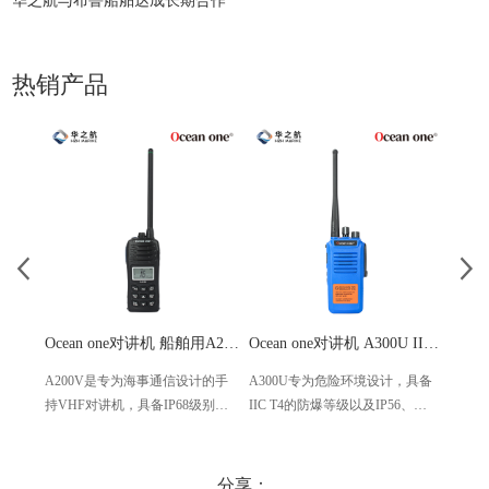
华之航与布鲁船舶达成长期合作
热销产品
Ocean one对讲机 船舶用A200V漂浮式手持防水对讲机
Ocean one对讲机 A300U IIC T4氢气防爆对讲机 船舶消防本质安全无线电
A200V是专为海事通信设计的手
A300U专为危险环境设计，具备
A60
持VHF对讲机，具备IP68级别的
IIC T4的防爆等级以及IP56、
防设计
防水性能以及落水漂浮功能，配
ECM、CCS等认证，海上钻井平
欧盟
备了LCD显示屏以及双频/三频值
台、港口码头等涉水环境中也可
等级达
守功能。没有信号或长时间无操
使用
水中
分享：