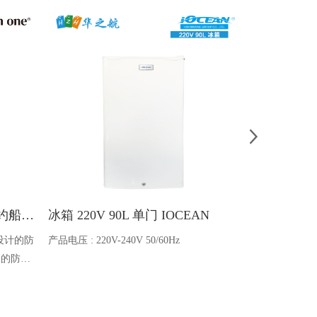
Ocean one对讲机 SOLAS公约船舶消防A600V ATEX防爆对讲机
冰箱 220V 90L 单门 IOCEAN
BB蓄电池 6V
设计的防
产品电压 : 220V-240V 50/60Hz
电池类型 : 船
全的防爆
能够在掉
舶消防、
爆通讯设