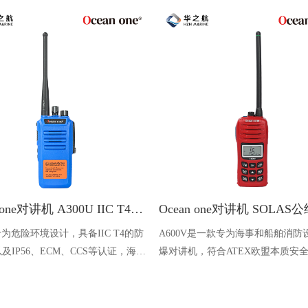
Ocean one对讲机 A300U IIC T4氢气防爆对讲机 船舶消防本质安全无线电
U专为危险环境设计，具备IIC T4的防
A600V是一款专为海事和船舶消防
及IP56、ECM、CCS等认证，海上
爆对讲机，符合ATEX欧盟本质安
台、港口码头等涉水环境中也可使用
认证，防水等级达到了IP68级别，
落水中时自动浮出水面，适用于船
港口码头、石油石化和其他需要防