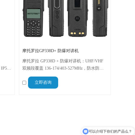
摩托罗拉GP338D+ 防爆对讲机
摩托罗拉 GP338D + 防爆对讲机：UHF/VHF
P54
双频段覆盖 136-174/403-527MHz，防水防爆
；语音
适配船舶、石化场景；集成加速度计实现 “人
立即咨询
容量电
员倒地” 报警，28 小时续航 + 增强覆盖，清晰
音频保障安全通信
可以介绍下你们的产品么？
你们是怎么收费的呢？