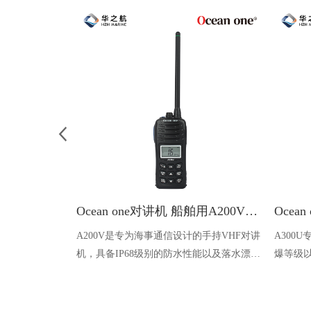
Ocean one对讲机 船舶用A200V漂浮式手持防水对讲机
A200V是专为海事通信设计的手持VHF对讲
A300
机，具备IP68级别的防水性能以及落水漂浮
爆等级以
功能，配备了LCD显示屏以及双频/三频值
钻井平
守功能。没有信号或长时间无操作时自动开
启扫描，延长电池使用时间。