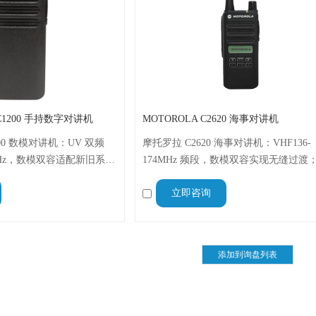
 C1200 手持数字对讲机
MOTOROLA C2620 海事对讲机
200 数模对讲机：UV 双频
摩托罗拉 C2620 海事对讲机：VHF136-
480MHz，数模双容适配新旧系
174MHz 频段，数模双容实现无缝过渡；I
7.5V 供电 + 341g 轻量
防水防尘，120×55×36.2mm 小巧便携
立即咨询
.7mm 尺寸，船舶海事、港口
播报频道变更，短信功能快速沟通，高
池长续航，适配船舶、港口