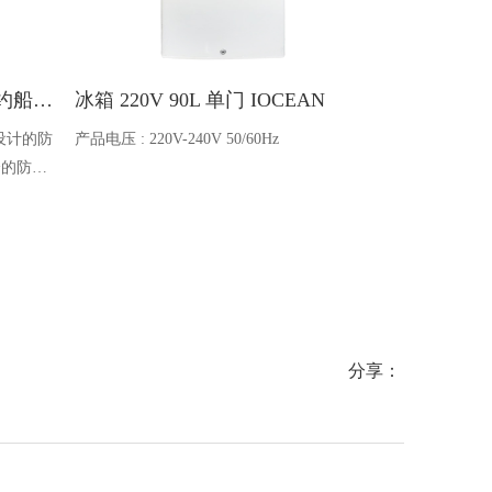
Ocean one对讲机 SOLAS公约船舶消防A600V ATEX防爆对讲机
冰箱 220V 90L 单门 IOCEAN
BB蓄电池 6V
设计的防
产品电压 : 220V-240V 50/60Hz
电池类型 : 船
全的防爆
能够在掉
舶消防、
爆通讯设
分享：
500