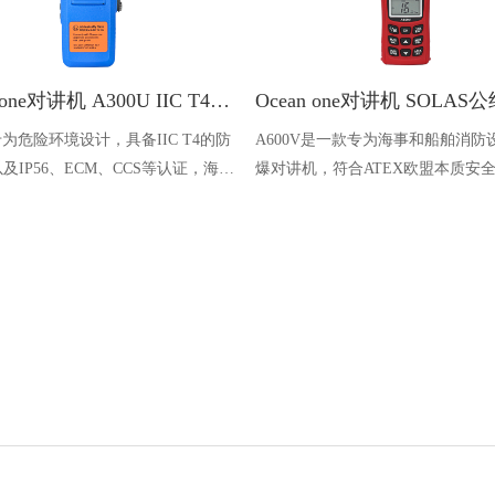
Ocean one对讲机 A300U IIC T4氢气防爆对讲机 船舶消防本质安全无线电
U专为危险环境设计，具备IIC T4的防
A600V是一款专为海事和船舶消防
及IP56、ECM、CCS等认证，海上
爆对讲机，符合ATEX欧盟本质安
台、港口码头等涉水环境中也可使用
认证，防水等级达到了IP68级别，
落水中时自动浮出水面，适用于船
港口码头、石油石化和其他需要防
备的场合
客户案例
新闻资讯
联系我们
船舶服务商案例
公司动态
电话：400-8068-