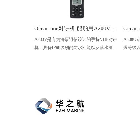
Ocean one对讲机 船舶用A200V漂浮式手持防水对讲机
A200V是专为海事通信设计的手持VHF对讲
A300
机，具备IP68级别的防水性能以及落水漂浮
爆等级以
功能，配备了LCD显示屏以及双频/三频值
钻井平
守功能。没有信号或长时间无操作时自动开
启扫描，延长电池使用时间。
快速导航
产品中心
企业实力
首页
海事对讲机
公司简介