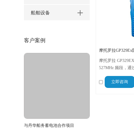
船舶设备
客户案例
摩托罗拉GP329E
摩托罗拉 GP329E
527MHz 频段
景；高容量锂电延
立即咨询
耳语模式）确保清
船舶、石油石化适
与丹华船务蓄电池合作项目