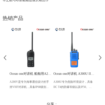
华之航与布鲁船舶达成长期合作
热销产品
Ocean one对讲机 船舶用A200V漂浮式手持防水对讲机
Ocean one对讲机 A300U IIC T4氢气防爆对讲机 船舶消防本质安全无线电
A200V是专为海事通信设计的手
A300U专为危险环境设计，具备
A60
持VHF对讲机，具备IP68级别的
IIC T4的防爆等级以及IP56、
防设计
防水性能以及落水漂浮功能，配
ECM、CCS等认证，海上钻井平
欧盟
备了LCD显示屏以及双频/三频值
台、港口码头等涉水环境中也可
等级达
守功能。没有信号或长时间无操
使用
水中
分享：