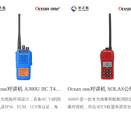
Ocean one对讲机 A300U IIC T4氢气防爆对讲机 船舶消防本质安全无线电
U专为危险环境设计，具备IIC T4的防
A600V是一款专为海事和船舶消防
及IP56、ECM、CCS等认证，海上
爆对讲机，符合ATEX欧盟本质安
台、港口码头等涉水环境中也可使用
认证，防水等级达到了IP68级别，
落水中时自动浮出水面，适用于船
港口码头、石油石化和其他需要防