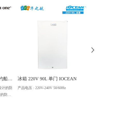
Ocean one对讲机 SOLAS公约船舶消防A600V ATEX防爆对讲机
冰箱 220V 90L 单门 IOCEAN
BB蓄电池 6V
设计的防
产品电压 : 220V-240V 50/60Hz
电池类型 : 船
全的防爆
能够在掉
舶消防、
爆通讯设