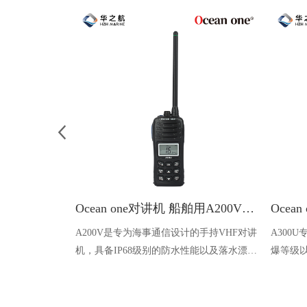
Ocean one对讲机 船舶用A200V漂浮式手持防水对讲机
A200V是专为海事通信设计的手持VHF对讲
A300
机，具备IP68级别的防水性能以及落水漂浮
爆等级以
功能，配备了LCD显示屏以及双频/三频值
钻井平
守功能。没有信号或长时间无操作时自动开
启扫描，延长电池使用时间。