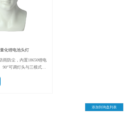
尘轻量化锂电池头灯
巧防雨防尘，内置18650锂电
90°可调灯头与三模式照
求。高亮度LED确保远距离
与户外探索的可靠伙伴，佩