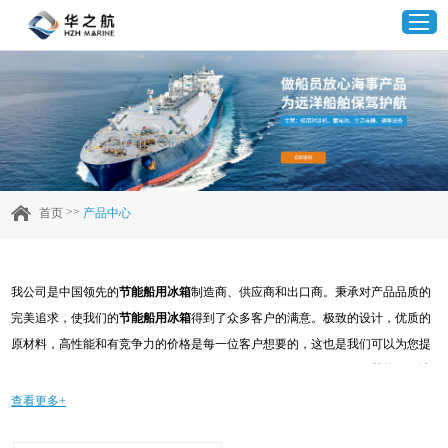
首页
产品中心
>>
首页
产品中心
企业实力
我公司是中国领先的
节能船用冰箱
制造商、供应商和出口商。秉承对产品品质的
客户案例
完美追求，使我们的
节能船用冰箱
得到了众多客户的满意。极致的设计，优质的
原材料，高性能和有竞争力的价格是每一位客户想要的，这也是我们可以为您提
新闻资讯
供的。当然，我们完善的售后服务也是必不可少的。如果您对我们的
节能船用冰
箱
服务感兴趣，可以现在咨询我们，我们会及时给您回复!
查看更多+
联系我们