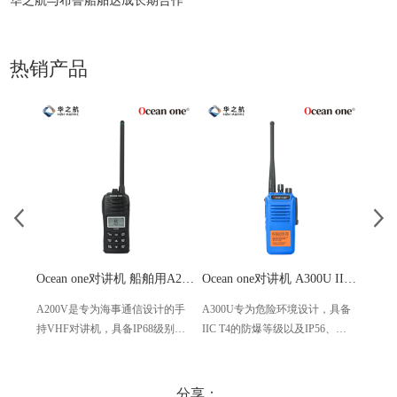
华之航与布鲁船舶达成长期合作
热销产品
Ocean one对讲机 船舶用A200V漂浮式手持防水对讲机
Ocean one对讲机 A300U IIC T4氢气防爆对讲机 船舶消防本质安全无线电
A200V是专为海事通信设计的手
A300U专为危险环境设计，具备
A60
持VHF对讲机，具备IP68级别的
IIC T4的防爆等级以及IP56、
防设计
防水性能以及落水漂浮功能，配
ECM、CCS等认证，海上钻井平
欧盟
备了LCD显示屏以及双频/三频值
台、港口码头等涉水环境中也可
等级达
守功能。没有信号或长时间无操
使用
水中
分享：