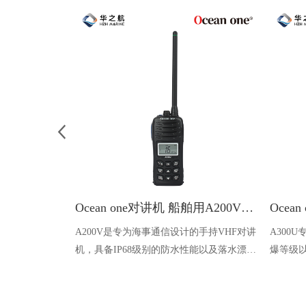
Ocean one对讲机 船舶用A200V漂浮式手持防水对讲机
A200V是专为海事通信设计的手持VHF对讲
A300
机，具备IP68级别的防水性能以及落水漂浮
爆等级以
功能，配备了LCD显示屏以及双频/三频值
钻井平
守功能。没有信号或长时间无操作时自动开
启扫描，延长电池使用时间。