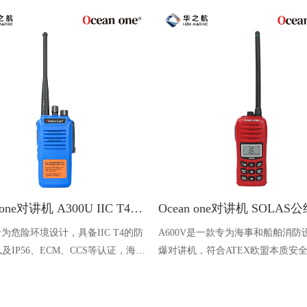
Ocean one对讲机 A300U IIC T4氢气防爆对讲机 船舶消防本质安全无线电
U专为危险环境设计，具备IIC T4的防
A600V是一款专为海事和船舶消防
及IP56、ECM、CCS等认证，海上
爆对讲机，符合ATEX欧盟本质安
台、港口码头等涉水环境中也可使用
认证，防水等级达到了IP68级别，
落水中时自动浮出水面，适用于船
港口码头、石油石化和其他需要防