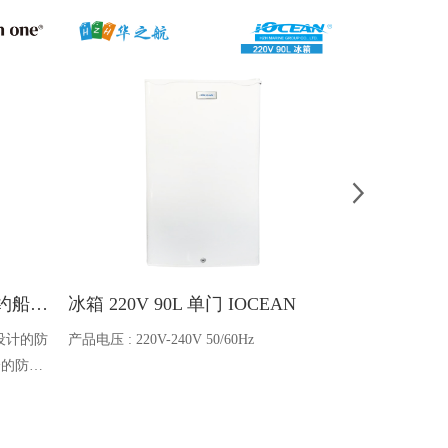
Ocean one对讲机 SOLAS公约船舶消防A600V ATEX防爆对讲机
冰箱 220V 90L 单门 IOCEAN
BB蓄电池 6V
设计的防
产品电压 : 220V-240V 50/60Hz
电池类型 : 船
全的防爆
能够在掉
舶消防、
爆通讯设