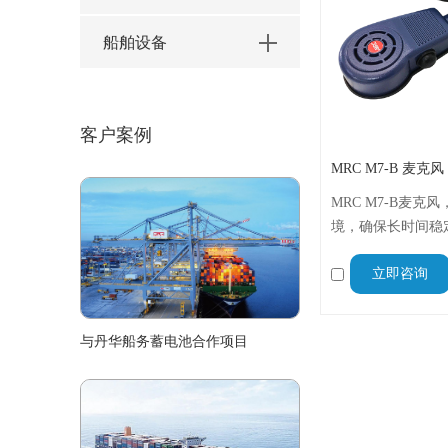
船舶设备
客户案例
MRC M7-B 麦克
MRC M7-B麦
境，确保长时间稳
灵活布置，减少布
立即咨询
力，即使在嘈杂环
可辨识度，适用于
与丹华船务蓄电池合作项目