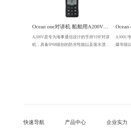
Ocean one对讲机 船舶用A200V漂浮式手持防水对讲机
A200V是专为海事通信设计的手持VHF对讲
A300
机，具备IP68级别的防水性能以及落水漂浮
爆等级以
功能，配备了LCD显示屏以及双频/三频值
钻井平
守功能。没有信号或长时间无操作时自动开
启扫描，延长电池使用时间。
快速导航
产品中心
企业实力