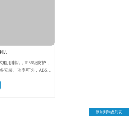
舶喇叭
壁挂式船用喇叭，IP56级防护，
备安装。功率可选，ABS材
套，确保恶劣海况下清晰稳
讯、船用扬声器、海洋广播