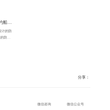
Ocean one对讲机 SOLAS公约船舶消防A600V ATEX防爆对讲机
冰箱 220V 90L 单门 IOCEAN
设计的防
产品电压 : 220V-240V 50/60Hz
全的防爆
能够在掉
舶消防、
爆通讯设
分享：
微信咨询
微信公众号