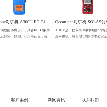
Ocean one对讲机 A300U IIC T4氢气防爆对讲机 船舶消防本质安全无线电
U专为危险环境设计，具备IIC T4的防
A600V是一款专为海事和船舶消防
及IP56、ECM、CCS等认证，海上
爆对讲机，符合ATEX欧盟本质安
台、港口码头等涉水环境中也可使用
认证，防水等级达到了IP68级别，
落水中时自动浮出水面，适用于船
港口码头、石油石化和其他需要防
备的场合
客户案例
新闻资讯
联系我们