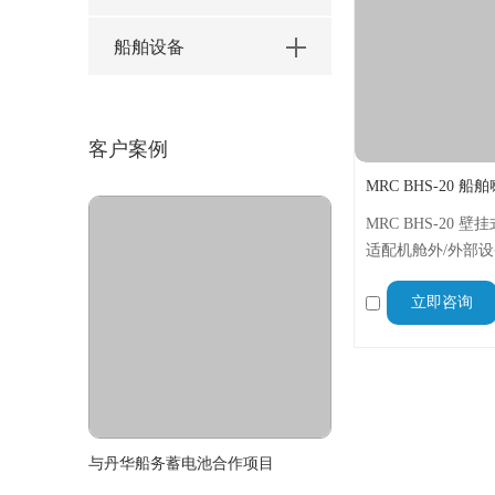
船舶设备
客户案例
MRC BHS-20 船
MRC BHS-20 
适配机舱外/外部设
质，内置电缆密封
立即咨询
定扩音，是船舶通
的理想选择。
与丹华船务蓄电池合作项目