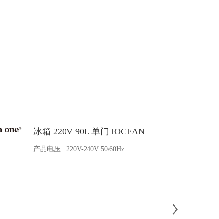
BB蓄电池 6V
电池类型 : 船