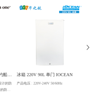
Ocean one对讲机 SOLAS公约船舶消防A600V ATEX防爆对讲机
冰箱 220V 90L 单门 IOCEAN
BB蓄电池 6V
设计的防
产品电压 : 220V-240V 50/60Hz
电池类型 : 船
全的防爆
能够在掉
舶消防、
爆通讯设