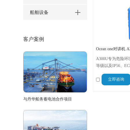
船舶设备
客户案例
A300U专为危险环
等级以及IP56、E
平台、港口码头等
立即咨询
与丹华船务蓄电池合作项目