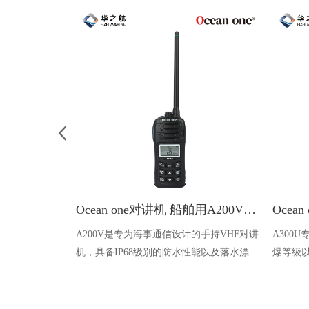
Ocean one对讲机 船舶用A200V漂浮式手持防水对讲机
A200V是专为海事通信设计的手持VHF对讲
A300
机，具备IP68级别的防水性能以及落水漂浮
爆等级以
功能，配备了LCD显示屏以及双频/三频值
钻井平
守功能。没有信号或长时间无操作时自动开
启扫描，延长电池使用时间。