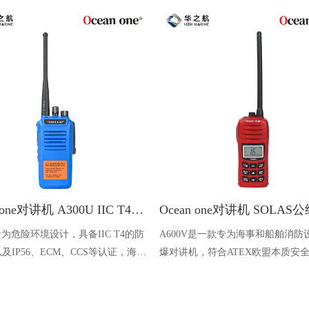
Ocean one对讲机 A300U IIC T4氢气防爆对讲机 船舶消防本质安全无线电
U专为危险环境设计，具备IIC T4的防
A600V是一款专为海事和船舶消防
及IP56、ECM、CCS等认证，海上
爆对讲机，符合ATEX欧盟本质安
台、港口码头等涉水环境中也可使用
认证，防水等级达到了IP68级别，
落水中时自动浮出水面，适用于船
港口码头、石油石化和其他需要防