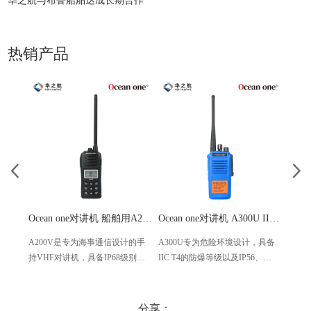
华之航与布鲁船舶达成长期合作
热销产品
Ocean one对讲机 船舶用A200V漂浮式手持防水对讲机
Ocean one对讲机 A300U IIC T4氢气防爆对讲机 船舶消防本质安全无线电
A200V是专为海事通信设计的手
A300U专为危险环境设计，具备
A60
持VHF对讲机，具备IP68级别的
IIC T4的防爆等级以及IP56、
防设计
防水性能以及落水漂浮功能，配
ECM、CCS等认证，海上钻井平
欧盟
备了LCD显示屏以及双频/三频值
台、港口码头等涉水环境中也可
等级达
守功能。没有信号或长时间无操
使用
水中
分享：