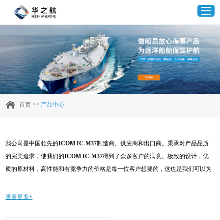
首页
产品中心
>>
首页
产品中心
企业实力
我公司是中国领先的
ICOM IC-M37
制造商、供应商和出口商。秉承对产品品质
客户案例
的完美追求，使我们的
ICOM IC-M37
得到了众多客户的满意。极致的设计，优
质的原材料，高性能和有竞争力的价格是每一位客户想要的，这也是我们可以为
新闻资讯
您提供的。当然，我们完善的售后服务也是必不可少的。如果您对我们的
ICOM
IC-M37
服务感兴趣，可以现在咨询我们，我们会及时给您回复!
查看更多+
联系我们