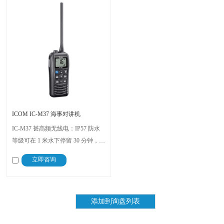
ICOM IC-M37 海事对讲机
IC-M37 甚高频无线电：IP57 防水
等级可在 1 米水下停留 30 分钟，
Float'n Flash 浸水激活闪光灯与警
立即咨询
报；6W 输出 + AquaQuake 除水保
音质，高容量锂电延长续航，大型
LCD 屏 + 收藏频道，适配船舶安全
通信