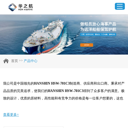
首页
产品中心
>>
首页
产品中心
企业实力
我公司是中国领先的
HANSHIN HSW-701C3
制造商、供应商和出口商。秉承对产
客户案例
品品质的完美追求，使我们的
HANSHIN HSW-701C3
得到了众多客户的满意。极
致的设计，优质的原材料，高性能和有竞争力的价格是每一位客户想要的，这也
新闻资讯
是我们可以为您提供的。当然，我们完善的售后服务也是必不可少的。如果您对
我们的
HANSHIN HSW-701C3
服务感兴趣，可以现在咨询我们，我们会及时给您
查看更多+
联系我们
回复!