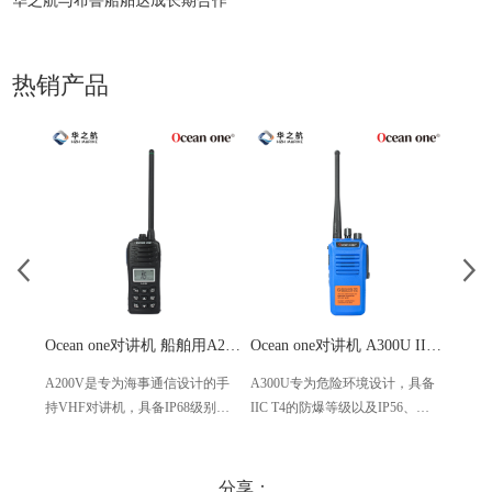
华之航与布鲁船舶达成长期合作
热销产品
Ocean one对讲机 船舶用A200V漂浮式手持防水对讲机
Ocean one对讲机 A300U IIC T4氢气防爆对讲机 船舶消防本质安全无线电
A200V是专为海事通信设计的手
A300U专为危险环境设计，具备
A60
持VHF对讲机，具备IP68级别的
IIC T4的防爆等级以及IP56、
防设计
防水性能以及落水漂浮功能，配
ECM、CCS等认证，海上钻井平
欧盟
备了LCD显示屏以及双频/三频值
台、港口码头等涉水环境中也可
等级达
守功能。没有信号或长时间无操
使用
水中
分享：