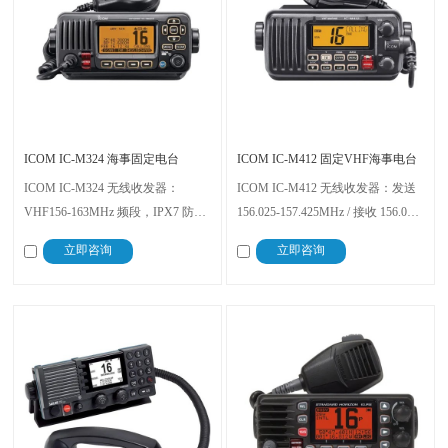
ICOM IC-M324 海事固定电台
ICOM IC-M412 固定VHF海事电台
ICOM IC-M324 无线收发器：
ICOM IC-M412 无线收发器：发送
VHF156-163MHz 频段，IPX7 防水
156.025-157.425MHz / 接收 156.050-
可 1 米水深浸泡 30 分钟；兼容
163.275MHz，通用 GPS/NAV 接口
立即咨询
立即咨询
MA-500TR AIS 应答器与
获位置信息；10 字符滚动 LCD 清
MarineCommander™，内置 DSC 求
晰显消息，AquaQuake 排水 + 外部
救，双 / 三频监控，适配专业船舶
扬声器，25W 输出适配船舶海事
通信