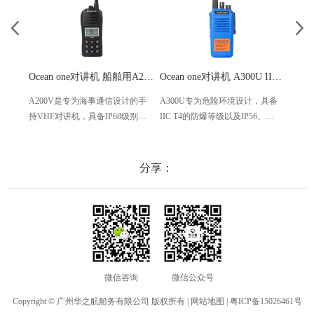
Ocean one对讲机 船舶用A200V漂浮式手持防水对讲机
Ocean one对讲机 A300U IIC T4氢气防爆对讲机 船舶消防本质安全无线电
A200V是专为海事通信设计的手
A300U专为危险环境设计，具备
A60
持VHF对讲机，具备IP68级别的
IIC T4的防爆等级以及IP56、
防设计
防水性能以及落水漂浮功能，配
ECM、CCS等认证，海上钻井平
欧盟
备了LCD显示屏以及双频/三频值
台、港口码头等涉水环境中也可
等级达
守功能。没有信号或长时间无操
使用
水中
分享：
作时自动开启扫描，延长电池使
舶消
用时间。
其他
微信咨询
微信公众号
Copyright © 广州华之航船务有限公司 版权所有 |
网站地图
|
粤ICP备15026461号