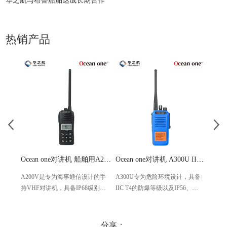
华之航与布鲁船舶达成长期合作
热销产品
Ocean one对讲机 船舶用A200V漂浮式手持防水对讲机
Ocean one对讲机 A300U IIC T4氢气防爆对讲机 船舶消防本质安全无线电
A200V是专为海事通信设计的手
A300U专为危险环境设计，具备
A60
持VHF对讲机，具备IP68级别的
IIC T4的防爆等级以及IP56、
防设计
防水性能以及落水漂浮功能，配
ECM、CCS等认证，海上钻井平
欧盟
备了LCD显示屏以及双频/三频值
台、港口码头等涉水环境中也可
等级达
守功能。没有信号或长时间无操
使用
水中
分享：