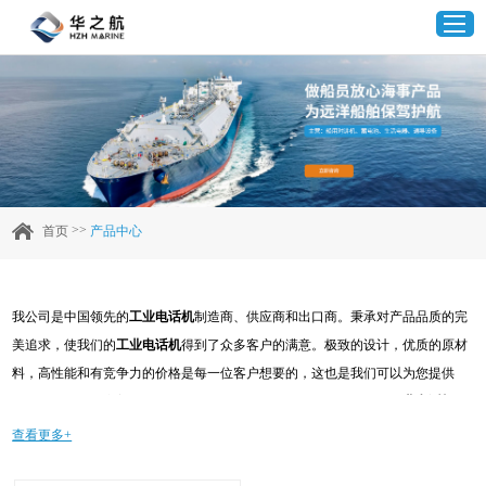
首页
产品中心
>>
首页
产品中心
企业实力
我公司是中国领先的
工业电话机
制造商、供应商和出口商。秉承对产品品质的完
客户案例
美追求，使我们的
工业电话机
得到了众多客户的满意。极致的设计，优质的原材
料，高性能和有竞争力的价格是每一位客户想要的，这也是我们可以为您提供
新闻资讯
的。当然，我们完善的售后服务也是必不可少的。如果您对我们的
工业电话机
服
务感兴趣，可以现在咨询我们，我们会及时给您回复!
查看更多+
联系我们