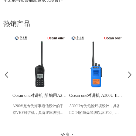
华之航与布鲁船舶达成长期合作
热销产品
Ocean one对讲机 船舶用A200V漂浮式手持防水对讲机
Ocean one对讲机 A300U IIC T4氢气防爆对讲机 船舶消防本质安全无线电
A200V是专为海事通信设计的手
A300U专为危险环境设计，具备
A60
持VHF对讲机，具备IP68级别的
IIC T4的防爆等级以及IP56、
防设计
防水性能以及落水漂浮功能，配
ECM、CCS等认证，海上钻井平
欧盟
备了LCD显示屏以及双频/三频值
台、港口码头等涉水环境中也可
等级达
守功能。没有信号或长时间无操
使用
水中
分享：