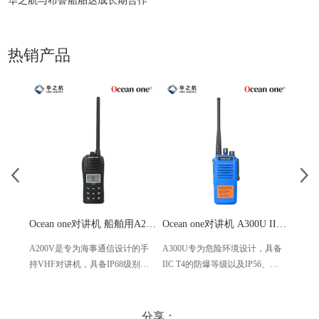
华之航与布鲁船舶达成长期合作
热销产品
Ocean one对讲机 船舶用A200V漂浮式手持防水对讲机
Ocean one对讲机 A300U IIC T4氢气防爆对讲机 船舶消防本质安全无线电
A200V是专为海事通信设计的手
A300U专为危险环境设计，具备
A60
持VHF对讲机，具备IP68级别的
IIC T4的防爆等级以及IP56、
防设计
防水性能以及落水漂浮功能，配
ECM、CCS等认证，海上钻井平
欧盟
备了LCD显示屏以及双频/三频值
台、港口码头等涉水环境中也可
等级达
守功能。没有信号或长时间无操
使用
水中
分享：