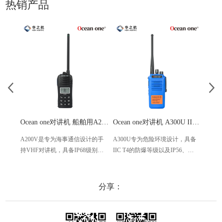
热销产品
Ocean one对讲机 船舶用A200V漂浮式手持防水对讲机
Ocean one对讲机 A300U IIC T4氢气防爆对讲机 船舶消防本质安全无线电
A200V是专为海事通信设计的手
A300U专为危险环境设计，具备
A60
持VHF对讲机，具备IP68级别的
IIC T4的防爆等级以及IP56、
防设计
防水性能以及落水漂浮功能，配
ECM、CCS等认证，海上钻井平
欧盟
备了LCD显示屏以及双频/三频值
台、港口码头等涉水环境中也可
等级达
守功能。没有信号或长时间无操
使用
水中
分享：
作时自动开启扫描，延长电池使
舶消
用时间。
其他