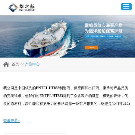
首页
产品中心
>>
首页
产品中心
企业实力
我公司是中国领先的
ENTEL HT883
制造商、供应商和出口商。秉承对产品品质
客户案例
的完美追求，使我们的
ENTEL HT883
得到了众多客户的满意。极致的设计，优
质的原材料，高性能和有竞争力的价格是每一位客户想要的，这也是我们可以为
新闻资讯
您提供的。当然，我们完善的售后服务也是必不可少的。如果您对我们的
ENTEL
HT883
服务感兴趣，可以现在咨询我们，我们会及时给您回复!
查看更多+
联系我们