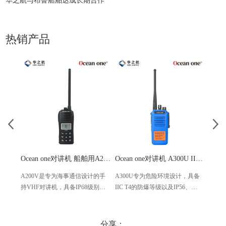
华之航与布鲁船舶达成长期合作
热销产品
Ocean one对讲机 船舶用A200V漂浮式手持防水对讲机
Ocean one对讲机 A300U IIC T4氢气防爆对讲机 船舶消防本质安全无线电
A200V是专为海事通信设计的手
A300U专为危险环境设计，具备
A60
持VHF对讲机，具备IP68级别的
IIC T4的防爆等级以及IP56、
防设计
防水性能以及落水漂浮功能，配
ECM、CCS等认证，海上钻井平
欧盟
备了LCD显示屏以及双频/三频值
台、港口码头等涉水环境中也可
等级达
守功能。没有信号或长时间无操
使用
水中
分享：