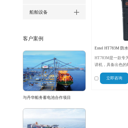
船舶设备
客户案例
Entel HT783M 
HT783M是一款
讲机，具备出色的
拥有IP68的防水等
立即咨询
子电池，提供长时
与丹华船务蓄电池合作项目