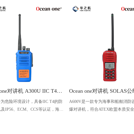
Ocean one对讲机 A300U IIC T4氢气防爆对讲机 船舶消防本质安全无线电
U专为危险环境设计，具备IIC T4的防
A600V是一款专为海事和船舶消防
及IP56、ECM、CCS等认证，海上
爆对讲机，符合ATEX欧盟本质安
台、港口码头等涉水环境中也可使用
认证，防水等级达到了IP68级别，
落水中时自动浮出水面，适用于船
港口码头、石油石化和其他需要防