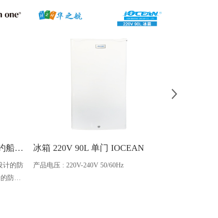
Ocean one对讲机 SOLAS公约船舶消防A600V ATEX防爆对讲机
冰箱 220V 90L 单门 IOCEAN
BB蓄电池 6V
设计的防
产品电压 : 220V-240V 50/60Hz
电池类型 : 船
全的防爆
能够在掉
舶消防、
爆通讯设