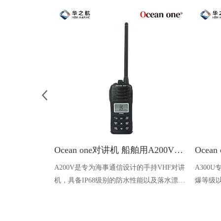
Ocean one对讲机 船舶用A200V漂浮式手持防水对讲机
A200V是专为海事通信设计的手持VHF对讲
A300
机，具备IP68级别的防水性能以及落水漂浮
爆等级以
功能，配备了LCD显示屏以及双频/三频值
钻井平
守功能。没有信号或长时间无操作时自动开
启扫描，延长电池使用时间。