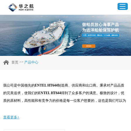
首页
产品中心
>>
首页
产品中心
企业实力
我公司是中国领先的
ENTEL HT644
制造商、供应商和出口商。秉承对产品品质
客户案例
的完美追求，使我们的
ENTEL HT644
得到了众多客户的满意。极致的设计，优
质的原材料，高性能和有竞争力的价格是每一位客户想要的，这也是我们可以为
新闻资讯
您提供的。当然，我们完善的售后服务也是必不可少的。如果您对我们的
ENTEL
HT644
服务感兴趣，可以现在咨询我们，我们会及时给您回复!
查看更多+
联系我们