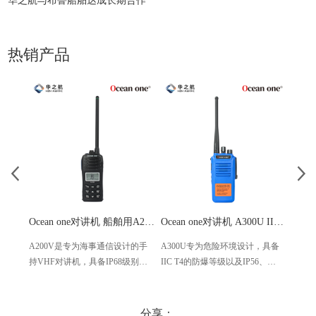
华之航与布鲁船舶达成长期合作
热销产品
Ocean one对讲机 船舶用A200V漂浮式手持防水对讲机
Ocean one对讲机 A300U IIC T4氢气防爆对讲机 船舶消防本质安全无线电
A200V是专为海事通信设计的手
A300U专为危险环境设计，具备
A60
持VHF对讲机，具备IP68级别的
IIC T4的防爆等级以及IP56、
防设计
防水性能以及落水漂浮功能，配
ECM、CCS等认证，海上钻井平
欧盟
备了LCD显示屏以及双频/三频值
台、港口码头等涉水环境中也可
等级达
守功能。没有信号或长时间无操
使用
水中
分享：