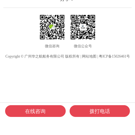
作时自动开启扫描，延长电池使
舶消
用时间。
其他
微信咨询
微信公众号
Copyright © 广州华之航船务有限公司 版权所有 |
网站地图
|
粤ICP备15026461号
在线咨询
拨打电话