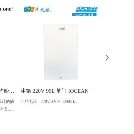
Ocean one对讲机 SOLAS公约船舶消防A600V ATEX防爆对讲机
冰箱 220V 90L 单门 IOCEAN
BB蓄电池 6V
设计的防
产品电压 : 220V-240V 50/60Hz
电池类型 : 船
全的防爆
能够在掉
舶消防、
爆通讯设