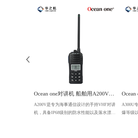
Ocean one对讲机 船舶用A200V漂浮式手持防水对讲机
A200V是专为海事通信设计的手持VHF对讲
A300
机，具备IP68级别的防水性能以及落水漂浮
爆等级以
功能，配备了LCD显示屏以及双频/三频值
钻井平
守功能。没有信号或长时间无操作时自动开
启扫描，延长电池使用时间。