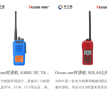
Ocean one对讲机 A300U IIC T4氢气防爆对讲机 船舶消防本质安全无线电
U专为危险环境设计，具备IIC T4的防
A600V是一款专为海事和船舶消防
及IP56、ECM、CCS等认证，海上
爆对讲机，符合ATEX欧盟本质安
台、港口码头等涉水环境中也可使用
认证，防水等级达到了IP68级别，
落水中时自动浮出水面，适用于船
港口码头、石油石化和其他需要防