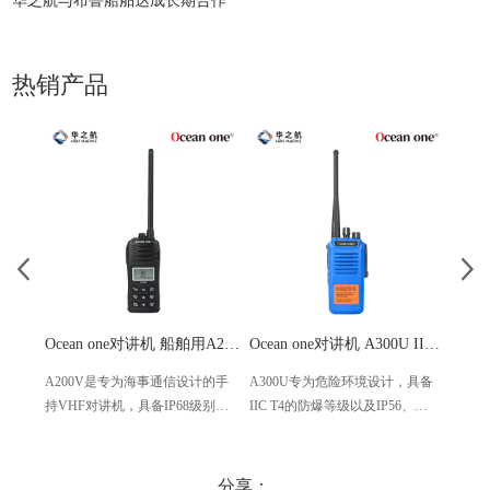
华之航与布鲁船舶达成长期合作
热销产品
Ocean one对讲机 船舶用A200V漂浮式手持防水对讲机
Ocean one对讲机 A300U IIC T4氢气防爆对讲机 船舶消防本质安全无线电
A200V是专为海事通信设计的手
A300U专为危险环境设计，具备
A60
持VHF对讲机，具备IP68级别的
IIC T4的防爆等级以及IP56、
防设计
防水性能以及落水漂浮功能，配
ECM、CCS等认证，海上钻井平
欧盟
备了LCD显示屏以及双频/三频值
台、港口码头等涉水环境中也可
等级达
守功能。没有信号或长时间无操
使用
水中
分享：