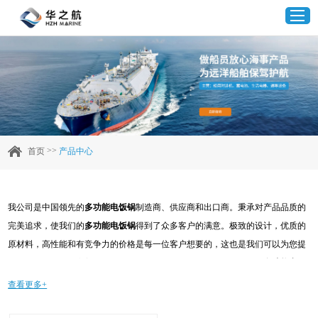
首页
产品中心
>>
首页
产品中心
企业实力
我公司是中国领先的
多功能电饭锅
制造商、供应商和出口商。秉承对产品品质的
客户案例
完美追求，使我们的
多功能电饭锅
得到了众多客户的满意。极致的设计，优质的
原材料，高性能和有竞争力的价格是每一位客户想要的，这也是我们可以为您提
新闻资讯
供的。当然，我们完善的售后服务也是必不可少的。如果您对我们的
多功能电饭
锅
服务感兴趣，可以现在咨询我们，我们会及时给您回复!
查看更多+
联系我们