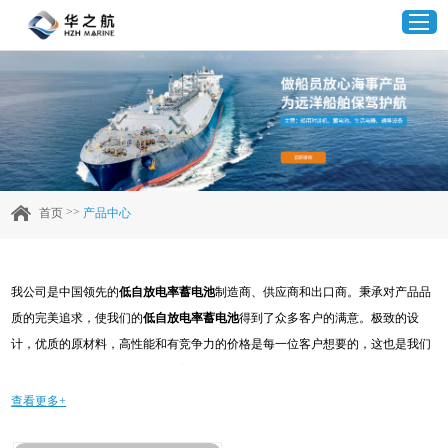
首页
产品中心
>>
首页
产品中心
企业实力
我公司是中国领先的
低自放电率蓄电池
制造商、供应商和出口商。秉承对产品品
客户案例
质的完美追求，使我们的
低自放电率蓄电池
得到了众多客户的满意。极致的设
计，优质的原材料，高性能和有竞争力的价格是每一位客户想要的，这也是我们
新闻资讯
可以为您提供的。当然，我们完善的售后服务也是必不可少的。如果您对我们的
低自放电率蓄电池
服务感兴趣，可以现在咨询我们，我们会及时给您回复!
查看更多+
联系我们