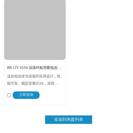
BB 12V 65Ah 深循环船用蓄电池 BB1265FM
这款电池专为深循环应用设计，性
能可靠。额定容量65Ah，采用
AGM VRLA技术，安全免维护，无
立即咨询
需定期补液 。电池内部电解液不外
漏，有效降低短路风险 。低内阻设
计，可提供高瞬时电流，瞬间爆发
力强 。