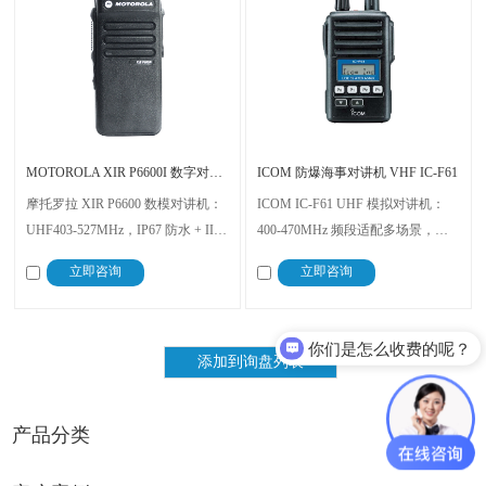
MOTOROLA XIR P6600I 数字对讲机
ICOM 防爆海事对讲机 VHF IC-F61
摩托罗拉 XIR P6600 数模对讲机：
ICOM IC-F61 UHF 模拟对讲机：
UHF403-527MHz，IP67 防水 + IIB
400-470MHz 频段适配多场景，
T3 防爆，CNEX 认证合规，7.5V
IPX7 防水可 1 米浸泡 30 分钟，本
立即咨询
立即咨询
稳供电 + 264g 轻便，适配船舶海
质安全型防爆适配高危环境，7.2V
事、石油石化、消防等多场景，通
稳续航 + 280g 便携，石油石化、消
信可靠
防、海事通信安全可靠
你们是怎么收费的呢？
产品分类