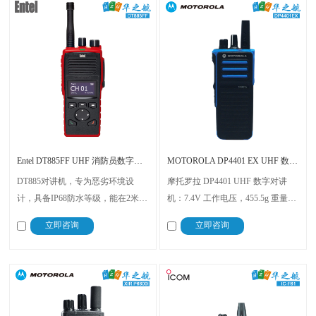
Entel DT885FF UHF 消防员数字防爆对讲机 带MED认证
MOTOROLA DP4401 EX UHF 数字氢气防爆对讲机
DT885对讲机，专为恶劣环境设
摩托罗拉 DP4401 UHF 数字对讲
计，具备IP68防水等级，能在2米水
机：7.4V 工作电压，455.5g 重量，
下持续4小时，支持模拟和数字模
IP67 防水 + ATEX 认证，频率 403-
立即咨询
立即咨询
式，拥有99个频道和8个区域，确保
470MHz，满足消防、水泥电力、
清晰的通讯质量，能够在极端条件
港口码头等场景通信需求，可靠耐
下使用。
用。