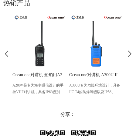
热销产品
Ocean one对讲机 船舶用A200V漂浮式手持防水对讲机
Ocean one对讲机 A300U IIC T4氢气防爆对讲机 船舶消防本质安全无线电
A200V是专为海事通信设计的手
A300U专为危险环境设计，具备
A60
持VHF对讲机，具备IP68级别的
IIC T4的防爆等级以及IP56、
防设计
防水性能以及落水漂浮功能，配
ECM、CCS等认证，海上钻井平
欧盟
备了LCD显示屏以及双频/三频值
台、港口码头等涉水环境中也可
等级达
守功能。没有信号或长时间无操
使用
水中
分享：
作时自动开启扫描，延长电池使
舶消
用时间。
其他