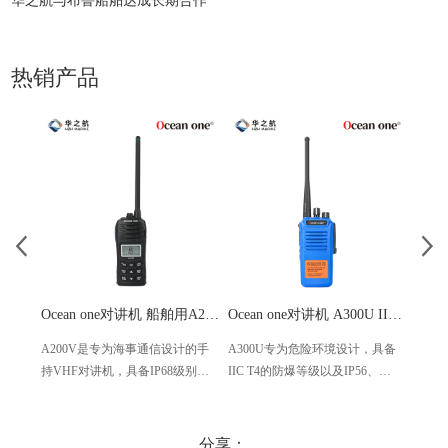
华之航与布鲁船舶达成长期合作
热销产品
Ocean one对讲机 船舶用A200V漂浮式手持防水对讲机
Ocean one对讲机 A300U IIC T4氢气防爆对讲机 船舶消防本质安全无线电
A200V是专为海事通信设计的手
A300U专为危险环境设计，具备
A60
持VHF对讲机，具备IP68级别的
IIC T4的防爆等级以及IP56、
防设计
防水性能以及落水漂浮功能，配
ECM、CCS等认证，海上钻井平
欧盟
备了LCD显示屏以及双频/三频值
台、港口码头等涉水环境中也可
等级达
守功能。没有信号或长时间无操
使用
水中
分享：