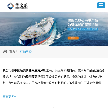
首页
产品中心
>>
首页
产品中心
企业实力
我公司是中国领先的
船用麦克风
制造商、供应商和出口商。秉承对产品品质的完
客户案例
美追求，使我们的
船用麦克风
得到了众多客户的满意。极致的设计，优质的原材
料，高性能和有竞争力的价格是每一位客户想要的，这也是我们可以为您提供
新闻资讯
的。当然，我们完善的售后服务也是必不可少的。如果您对我们的
船用麦克风
服
务感兴趣，可以现在咨询我们，我们会及时给您回复!
查看更多+
联系我们