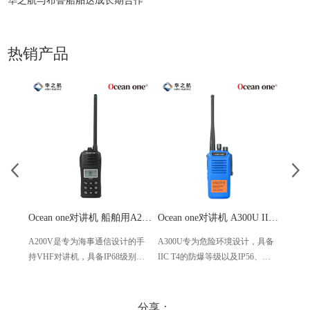
华之航与布鲁船舶达成长期合作
热销产品
Ocean one对讲机 船舶用A200V漂浮式手持防水对讲机
Ocean one对讲机 A300U IIC T4氢气防爆对讲机 船舶消防本质安全无线电
A200V是专为海事通信设计的手
A300U专为危险环境设计，具备
A60
持VHF对讲机，具备IP68级别的
IIC T4的防爆等级以及IP56、
防设计
防水性能以及落水漂浮功能，配
ECM、CCS等认证，海上钻井平
欧盟
备了LCD显示屏以及双频/三频值
台、港口码头等涉水环境中也可
等级达
守功能。没有信号或长时间无操
使用
水中
分享：