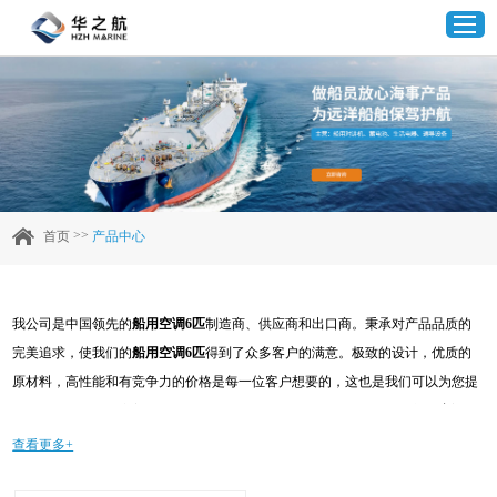
首页
产品中心
>>
首页
产品中心
企业实力
我公司是中国领先的
船用空调6匹
制造商、供应商和出口商。秉承对产品品质的
客户案例
完美追求，使我们的
船用空调6匹
得到了众多客户的满意。极致的设计，优质的
原材料，高性能和有竞争力的价格是每一位客户想要的，这也是我们可以为您提
新闻资讯
供的。当然，我们完善的售后服务也是必不可少的。如果您对我们的
船用空调6
匹
服务感兴趣，可以现在咨询我们，我们会及时给您回复!
查看更多+
联系我们