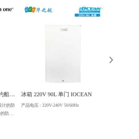
Ocean one对讲机 SOLAS公约船舶消防A600V ATEX防爆对讲机
冰箱 220V 90L 单门 IOCEAN
BB蓄电池 6V
设计的防
产品电压 : 220V-240V 50/60Hz
电池类型 : 船
全的防爆
能够在掉
舶消防、
爆通讯设