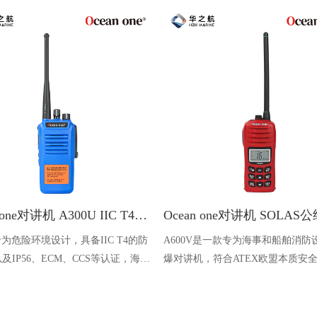
Ocean one对讲机 A300U IIC T4氢气防爆对讲机 船舶消防本质安全无线电
U专为危险环境设计，具备IIC T4的防
A600V是一款专为海事和船舶消防
及IP56、ECM、CCS等认证，海上
爆对讲机，符合ATEX欧盟本质安
台、港口码头等涉水环境中也可使用
认证，防水等级达到了IP68级别，
落水中时自动浮出水面，适用于船
港口码头、石油石化和其他需要防