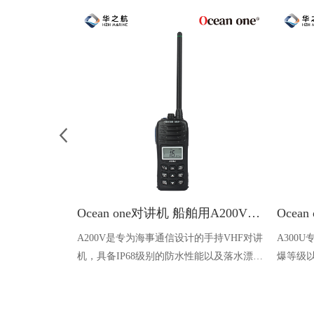
Ocean one对讲机 船舶用A200V漂浮式手持防水对讲机
A200V是专为海事通信设计的手持VHF对讲
A300
机，具备IP68级别的防水性能以及落水漂浮
爆等级以
功能，配备了LCD显示屏以及双频/三频值
钻井平
守功能。没有信号或长时间无操作时自动开
启扫描，延长电池使用时间。