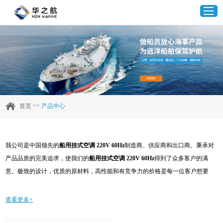
首页
产品中心
>>
首页
产品中心
企业实力
我公司是中国领先的
船用挂式空调 220V 60Hz
制造商、供应商和出口商。秉承对
客户案例
产品品质的完美追求，使我们的
船用挂式空调 220V 60Hz
得到了众多客户的满
意。极致的设计，优质的原材料，高性能和有竞争力的价格是每一位客户想要
新闻资讯
的，这也是我们可以为您提供的。当然，我们完善的售后服务也是必不可少的。
如果您对我们的
船用挂式空调 220V 60Hz
服务感兴趣，可以现在咨询我们，我们
查看更多+
联系我们
会及时给您回复!