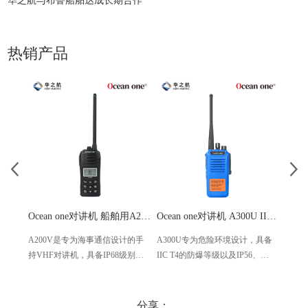
华之航与布鲁船舶达成长期合作
热销产品
Ocean one对讲机 船舶用A200V漂浮式手持防水对讲机
Ocean one对讲机 A300U IIC T4氢气防爆对讲机 船舶消防本质安全无线电
A200V是专为海事通信设计的手
A300U专为危险环境设计，具备
A60
持VHF对讲机，具备IP68级别的
IIC T4的防爆等级以及IP56、
防设计
防水性能以及落水漂浮功能，配
ECM、CCS等认证，海上钻井平
欧盟
备了LCD显示屏以及双频/三频值
台、港口码头等涉水环境中也可
等级达
守功能。没有信号或长时间无操
使用
水中
分享：