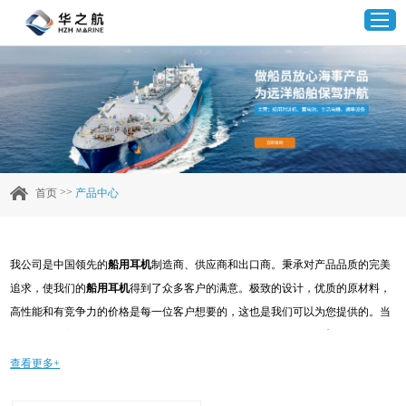
首页
产品中心
>>
首页
产品中心
企业实力
我公司是中国领先的
船用耳机
制造商、供应商和出口商。秉承对产品品质的完美
客户案例
追求，使我们的
船用耳机
得到了众多客户的满意。极致的设计，优质的原材料，
高性能和有竞争力的价格是每一位客户想要的，这也是我们可以为您提供的。当
新闻资讯
然，我们完善的售后服务也是必不可少的。如果您对我们的
船用耳机
服务感兴
趣，可以现在咨询我们，我们会及时给您回复!
查看更多+
联系我们