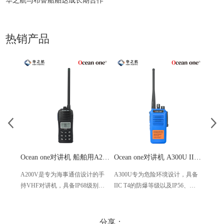
华之航与布鲁船舶达成长期合作
热销产品
Ocean one对讲机 船舶用A200V漂浮式手持防水对讲机
Ocean one对讲机 A300U IIC T4氢气防爆对讲机 船舶消防本质安全无线电
A200V是专为海事通信设计的手
A300U专为危险环境设计，具备
A60
持VHF对讲机，具备IP68级别的
IIC T4的防爆等级以及IP56、
防设计
防水性能以及落水漂浮功能，配
ECM、CCS等认证，海上钻井平
欧盟
备了LCD显示屏以及双频/三频值
台、港口码头等涉水环境中也可
等级达
守功能。没有信号或长时间无操
使用
水中
分享：