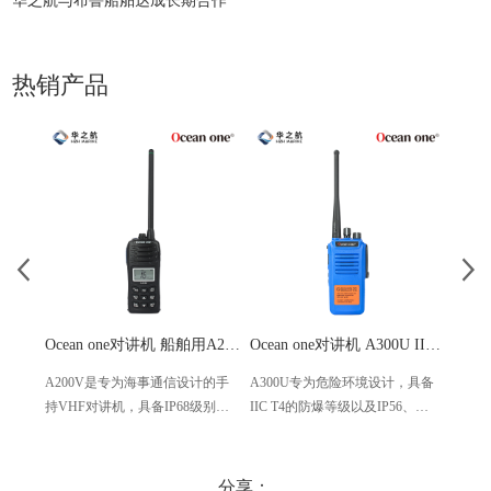
华之航与布鲁船舶达成长期合作
热销产品
Ocean one对讲机 船舶用A200V漂浮式手持防水对讲机
Ocean one对讲机 A300U IIC T4氢气防爆对讲机 船舶消防本质安全无线电
A200V是专为海事通信设计的手
A300U专为危险环境设计，具备
A60
持VHF对讲机，具备IP68级别的
IIC T4的防爆等级以及IP56、
防设计
防水性能以及落水漂浮功能，配
ECM、CCS等认证，海上钻井平
欧盟
备了LCD显示屏以及双频/三频值
台、港口码头等涉水环境中也可
等级达
守功能。没有信号或长时间无操
使用
水中
分享：