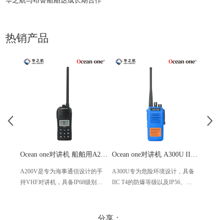
华之航与布鲁船舶达成长期合作
热销产品
Ocean one对讲机 船舶用A200V漂浮式手持防水对讲机
Ocean one对讲机 A300U IIC T4氢气防爆对讲机 船舶消防本质安全无线电
A200V是专为海事通信设计的手
A300U专为危险环境设计，具备
A60
持VHF对讲机，具备IP68级别的
IIC T4的防爆等级以及IP56、
防设计
防水性能以及落水漂浮功能，配
ECM、CCS等认证，海上钻井平
欧盟
备了LCD显示屏以及双频/三频值
台、港口码头等涉水环境中也可
等级达
守功能。没有信号或长时间无操
使用
水中
分享：