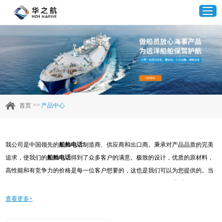
首页
产品中心
>>
首页
产品中心
企业实力
我公司是中国领先的
船舱电话
制造商、供应商和出口商。秉承对产品品质的完美
客户案例
追求，使我们的
船舱电话
得到了众多客户的满意。极致的设计，优质的原材料，
高性能和有竞争力的价格是每一位客户想要的，这也是我们可以为您提供的。当
新闻资讯
然，我们完善的售后服务也是必不可少的。如果您对我们的
船舱电话
服务感兴
趣，可以现在咨询我们，我们会及时给您回复!
查看更多+
联系我们