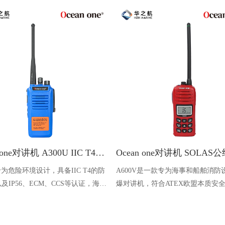
Ocean one对讲机 A300U IIC T4氢气防爆对讲机 船舶消防本质安全无线电
U专为危险环境设计，具备IIC T4的防
A600V是一款专为海事和船舶消防
及IP56、ECM、CCS等认证，海上
爆对讲机，符合ATEX欧盟本质安
台、港口码头等涉水环境中也可使用
认证，防水等级达到了IP68级别，
落水中时自动浮出水面，适用于船
港口码头、石油石化和其他需要防