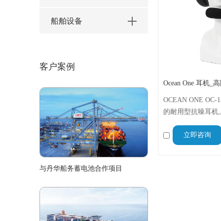
船舶设备
客户案例
OCEAN ONE O
的耐用型抗噪耳机
270°的麦克风和
立即咨询
过28dB。这款耳
采用军用级结构，
与丹华船务蓄电池合作项目