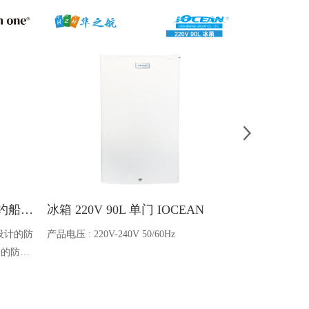
Ocean one对讲机 SOLAS公约船舶消防A600V ATEX防爆对讲机
冰箱 220V 90L 单门 IOCEAN
BB蓄电池 6V
设计的防
产品电压 : 220V-240V 50/60Hz
电池类型 : 船
全的防爆
能够在掉
舶消防、
爆通讯设