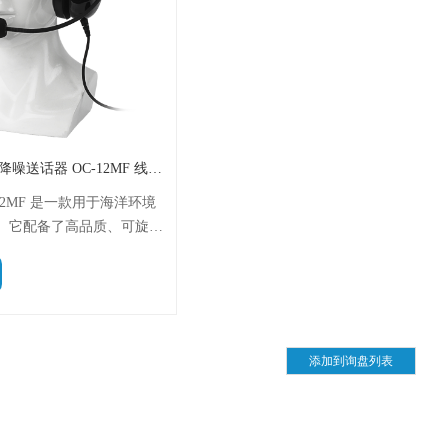
Ocean One 耳机_高降噪送话器 OC-12MF 线径6.5MM 线长16米
C-12MF 是一款用于海洋环境
。它配备了高品质、可旋转
轻便耳罩，信噪比（SNR）超
机包含一根16米长的线缆，并
确保可靠性。