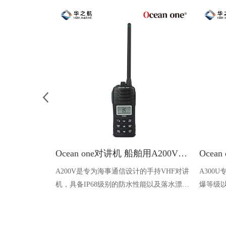
Ocean one对讲机 船舶用A200V漂浮式手持防水对讲机
A200V是专为海事通信设计的手持VHF对讲
A300
机，具备IP68级别的防水性能以及落水漂浮
爆等级以
功能，配备了LCD显示屏以及双频/三频值
钻井平
守功能。没有信号或长时间无操作时自动开
启扫描，延长电池使用时间。