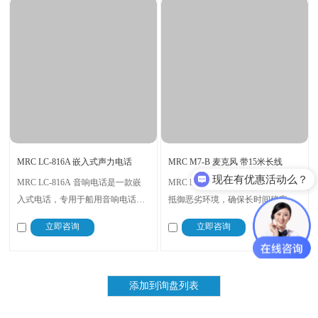
MRC LC-816A 嵌入式声力电话
MRC M7-B 麦克风 带15米长线
现在有优惠活动么？
MRC LC-816A 音响电话是一款嵌
MRC M7-B麦克风，坚固耐用，能
入式电话，专用于船用音响电话系
抵御恶劣环境，确保长时间稳定工
统，该系统无需电池供电。
作。长电缆设计，便于灵活布置，
立即咨询
立即咨询
减少布线限制。专业音频捕捉能
力，即使在嘈杂环境中也能保证语
音清晰度和可辨识度，适用于多种
通信场景。