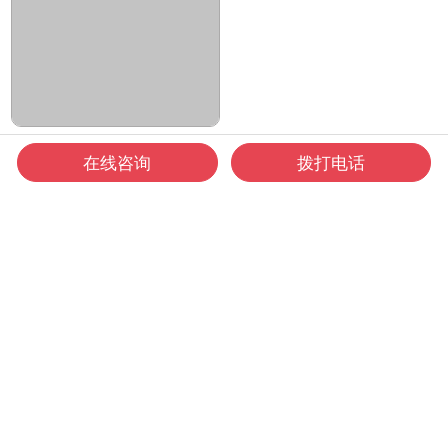
华之航与布鲁船舶达成长期合作
在线咨询
拨打电话
热销产品
A60
防设计
欧盟
等级达
水中
舶消