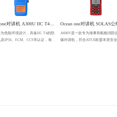
Ocean one对讲机 A300U IIC T4氢气防爆对讲机 船舶消防本质安全无线电
U专为危险环境设计，具备IIC T4的防
A600V是一款专为海事和船舶消防
及IP56、ECM、CCS等认证，海上
爆对讲机，符合ATEX欧盟本质安
台、港口码头等涉水环境中也可使用
认证，防水等级达到了IP68级别，
落水中时自动浮出水面，适用于船
港口码头、石油石化和其他需要防
备的场合