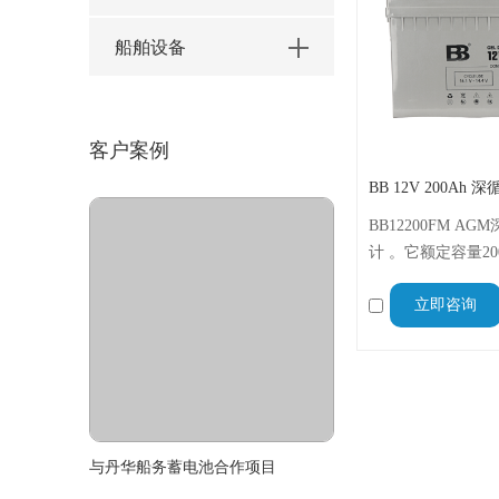
船舶设备
客户案例
BB 12V 200Ah
BB12200FM 
计 。它额定容量20
压12V 。尺寸为525 
立即咨询
高），约重55.3kg
流1600A 。免
流 。
与丹华船务蓄电池合作项目