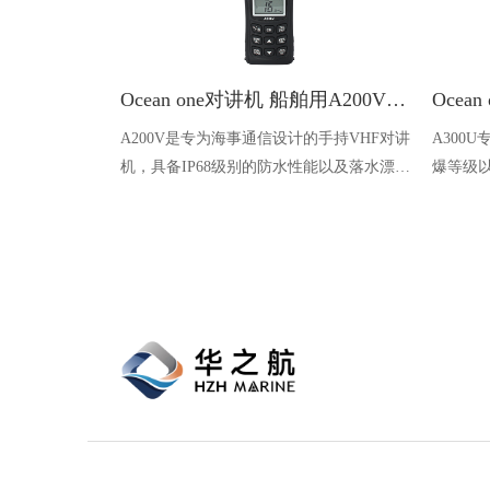
Ocean one对讲机 船舶用A200V漂浮式手持防水对讲机
A200V是专为海事通信设计的手持VHF对讲
A300
机，具备IP68级别的防水性能以及落水漂浮
爆等级以
功能，配备了LCD显示屏以及双频/三频值
钻井平
守功能。没有信号或长时间无操作时自动开
启扫描，延长电池使用时间。