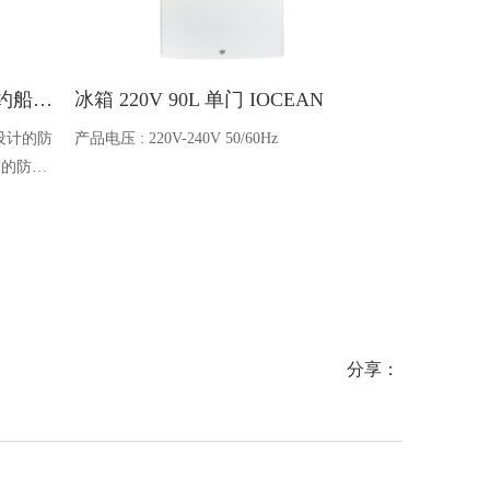
Ocean one对讲机 SOLAS公约船舶消防A600V ATEX防爆对讲机
冰箱 220V 90L 单门 IOCEAN
BB蓄电池 6V
设计的防
产品电压 : 220V-240V 50/60Hz
电池类型 : 船
全的防爆
能够在掉
舶消防、
爆通讯设
分享：