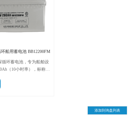
 深循环船用蓄电池 BB12200FM
AGM深循环蓄电池，专为船舶设
0Ah（10小时率），标称电
x 240 x 225mm（长x宽x总
 。内阻约4.75mΩ，短路电
维护，不漏液，可提供高瞬时电