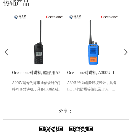
热销产品
Ocean one对讲机 船舶用A200V漂浮式手持防水对讲机
Ocean one对讲机 A300U IIC T4氢气防爆对讲机 船舶消防本质安全无线电
A200V是专为海事通信设计的手
A300U专为危险环境设计，具备
A60
持VHF对讲机，具备IP68级别的
IIC T4的防爆等级以及IP56、
防设计
防水性能以及落水漂浮功能，配
ECM、CCS等认证，海上钻井平
欧盟
备了LCD显示屏以及双频/三频值
台、港口码头等涉水环境中也可
等级达
守功能。没有信号或长时间无操
使用
水中
分享：
作时自动开启扫描，延长电池使
舶消
用时间。
其他