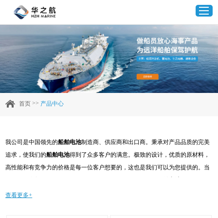
首页
产品中心
>>
首页
产品中心
企业实力
我公司是中国领先的
船舶电池
制造商、供应商和出口商。秉承对产品品质的完美
客户案例
追求，使我们的
船舶电池
得到了众多客户的满意。极致的设计，优质的原材料，
高性能和有竞争力的价格是每一位客户想要的，这也是我们可以为您提供的。当
新闻资讯
然，我们完善的售后服务也是必不可少的。如果您对我们的
船舶电池
服务感兴
趣，可以现在咨询我们，我们会及时给您回复!
查看更多+
联系我们