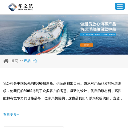
首页
产品中心
>>
首页
产品中心
企业实力
我公司是中国领先的
80060
制造商、供应商和出口商。秉承对产品品质的完美追
客户案例
求，使我们的
80060
得到了众多客户的满意。极致的设计，优质的原材料，高性
能和有竞争力的价格是每一位客户想要的，这也是我们可以为您提供的。当然，
新闻资讯
我们完善的售后服务也是必不可少的。如果您对我们的
80060
服务感兴趣，可以
现在咨询我们，我们会及时给您回复!
查看更多+
联系我们