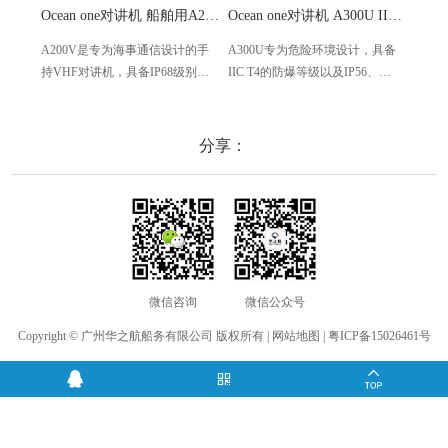
Ocean one对讲机 船舶用A200V漂浮式手持防水对讲机
Ocean one对讲机 A300U IIC T4氢气防爆对讲机 船舶消防本质安全无线电
A200V是专为海事通信设计的手
A300U专为危险环境设计，具备
A60
持VHF对讲机，具备IP68级别的
IIC T4的防爆等级以及IP56、
防设计
防水性能以及落水漂浮功能，配
ECM、CCS等认证，海上钻井平
欧盟
备了LCD显示屏以及双频/三频值
台、港口码头等涉水环境中也可
等级达
守功能。没有信号或长时间无操
使用
水中
分享：
作时自动开启扫描，延长电池使
舶消
用时间。
其他
微信咨询
微信公众号
Copyright © 广州华之航船务有限公司 版权所有 |
网站地图
|
粤ICP备15026461号