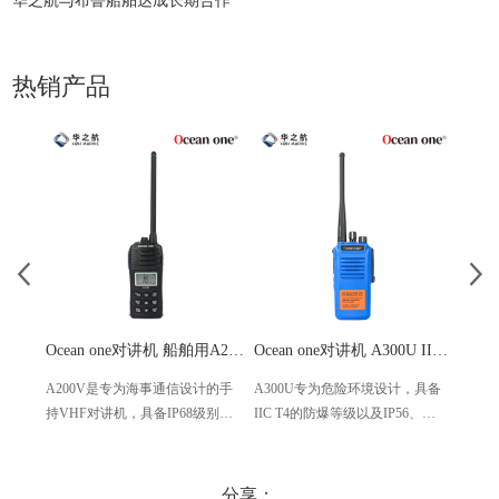
华之航与布鲁船舶达成长期合作
热销产品
Ocean one对讲机 船舶用A200V漂浮式手持防水对讲机
Ocean one对讲机 A300U IIC T4氢气防爆对讲机 船舶消防本质安全无线电
A200V是专为海事通信设计的手
A300U专为危险环境设计，具备
A60
持VHF对讲机，具备IP68级别的
IIC T4的防爆等级以及IP56、
防设计
防水性能以及落水漂浮功能，配
ECM、CCS等认证，海上钻井平
欧盟
备了LCD显示屏以及双频/三频值
台、港口码头等涉水环境中也可
等级达
守功能。没有信号或长时间无操
使用
水中
分享：