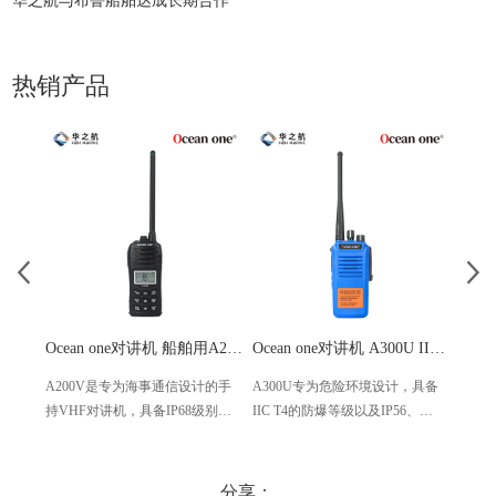
华之航与布鲁船舶达成长期合作
热销产品
Ocean one对讲机 船舶用A200V漂浮式手持防水对讲机
Ocean one对讲机 A300U IIC T4氢气防爆对讲机 船舶消防本质安全无线电
A200V是专为海事通信设计的手
A300U专为危险环境设计，具备
A60
持VHF对讲机，具备IP68级别的
IIC T4的防爆等级以及IP56、
防设计
防水性能以及落水漂浮功能，配
ECM、CCS等认证，海上钻井平
欧盟
备了LCD显示屏以及双频/三频值
台、港口码头等涉水环境中也可
等级达
守功能。没有信号或长时间无操
使用
水中
分享：