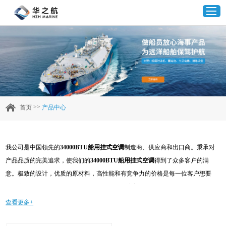
首页
产品中心
>>
首页
产品中心
企业实力
我公司是中国领先的
34000BTU船用挂式空调
制造商、供应商和出口商。秉承对
客户案例
产品品质的完美追求，使我们的
34000BTU船用挂式空调
得到了众多客户的满
意。极致的设计，优质的原材料，高性能和有竞争力的价格是每一位客户想要
新闻资讯
的，这也是我们可以为您提供的。当然，我们完善的售后服务也是必不可少的。
如果您对我们的
34000BTU船用挂式空调
服务感兴趣，可以现在咨询我们，我们
查看更多+
联系我们
会及时给您回复!