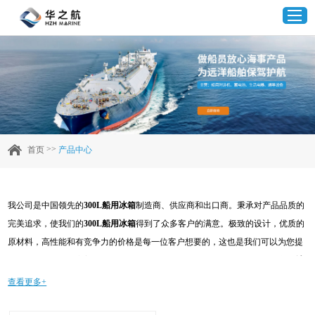
首页
产品中心
>>
首页
产品中心
企业实力
我公司是中国领先的
300L船用冰箱
制造商、供应商和出口商。秉承对产品品质的
客户案例
完美追求，使我们的
300L船用冰箱
得到了众多客户的满意。极致的设计，优质的
原材料，高性能和有竞争力的价格是每一位客户想要的，这也是我们可以为您提
新闻资讯
供的。当然，我们完善的售后服务也是必不可少的。如果您对我们的
300L船用冰
箱
服务感兴趣，可以现在咨询我们，我们会及时给您回复!
查看更多+
联系我们