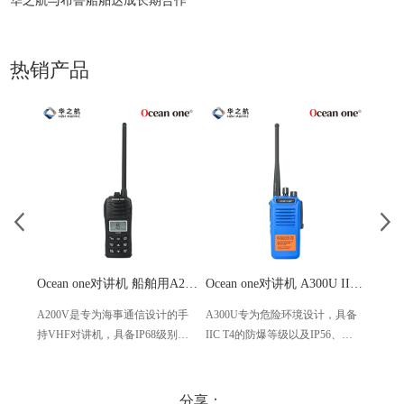
华之航与布鲁船舶达成长期合作
热销产品
Ocean one对讲机 船舶用A200V漂浮式手持防水对讲机
Ocean one对讲机 A300U IIC T4氢气防爆对讲机 船舶消防本质安全无线电
A200V是专为海事通信设计的手
A300U专为危险环境设计，具备
A60
持VHF对讲机，具备IP68级别的
IIC T4的防爆等级以及IP56、
防设计
防水性能以及落水漂浮功能，配
ECM、CCS等认证，海上钻井平
欧盟
备了LCD显示屏以及双频/三频值
台、港口码头等涉水环境中也可
等级达
守功能。没有信号或长时间无操
使用
水中
分享：