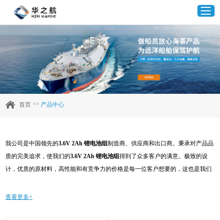
首页
产品中心
>>
首页
产品中心
企业实力
我公司是中国领先的
3.6V 2Ah 锂电池组
制造商、供应商和出口商。秉承对产品品
客户案例
质的完美追求，使我们的
3.6V 2Ah 锂电池组
得到了众多客户的满意。极致的设
计，优质的原材料，高性能和有竞争力的价格是每一位客户想要的，这也是我们
新闻资讯
可以为您提供的。当然，我们完善的售后服务也是必不可少的。如果您对我们的
3.6V 2Ah 锂电池组
服务感兴趣，可以现在咨询我们，我们会及时给您回复!
查看更多+
联系我们