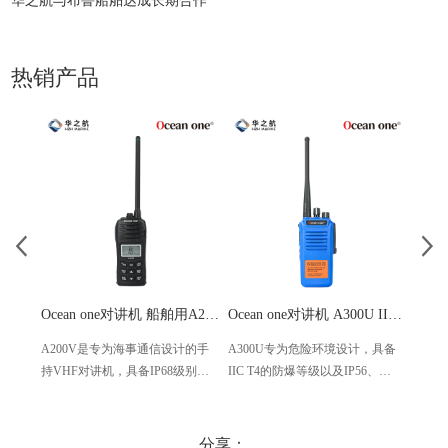
华之航与布鲁船舶达成长期合作
热销产品
Ocean one对讲机 船舶用A200V漂浮式手持防水对讲机
Ocean one对讲机 A300U IIC T4氢气防爆对讲机 船舶消防本质安全无线电
A200V是专为海事通信设计的手
A300U专为危险环境设计，具备
A60
持VHF对讲机，具备IP68级别的
IIC T4的防爆等级以及IP56、
防设计
防水性能以及落水漂浮功能，配
ECM、CCS等认证，海上钻井平
欧盟
备了LCD显示屏以及双频/三频值
台、港口码头等涉水环境中也可
等级达
守功能。没有信号或长时间无操
使用
水中
分享：