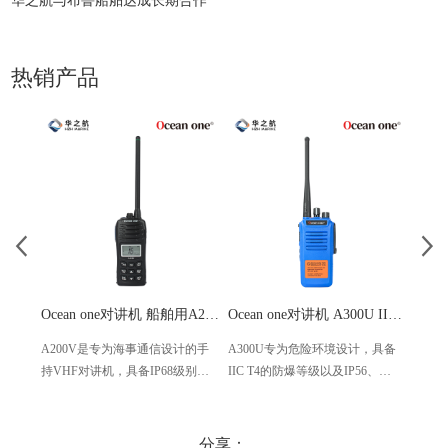
华之航与布鲁船舶达成长期合作
热销产品
Ocean one对讲机 船舶用A200V漂浮式手持防水对讲机
Ocean one对讲机 A300U IIC T4氢气防爆对讲机 船舶消防本质安全无线电
A200V是专为海事通信设计的手
A300U专为危险环境设计，具备
A60
持VHF对讲机，具备IP68级别的
IIC T4的防爆等级以及IP56、
防设计
防水性能以及落水漂浮功能，配
ECM、CCS等认证，海上钻井平
欧盟
备了LCD显示屏以及双频/三频值
台、港口码头等涉水环境中也可
等级达
守功能。没有信号或长时间无操
使用
水中
分享：