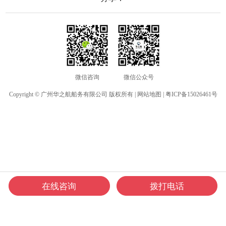
作时自动开启扫描，延长电池使
舶消
用时间。
其他
微信咨询
微信公众号
Copyright © 广州华之航船务有限公司 版权所有 |
网站地图
|
粤ICP备15026461号
在线咨询
拨打电话