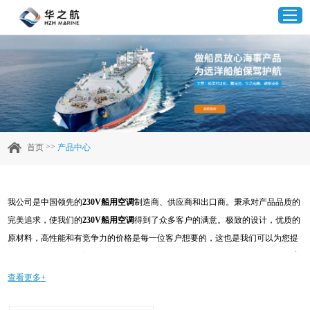
首页
产品中心
>>
首页
产品中心
企业实力
我公司是中国领先的
230V船用空调
制造商、供应商和出口商。秉承对产品品质的
客户案例
完美追求，使我们的
230V船用空调
得到了众多客户的满意。极致的设计，优质的
原材料，高性能和有竞争力的价格是每一位客户想要的，这也是我们可以为您提
新闻资讯
供的。当然，我们完善的售后服务也是必不可少的。如果您对我们的
230V船用空
调
服务感兴趣，可以现在咨询我们，我们会及时给您回复!
查看更多+
联系我们