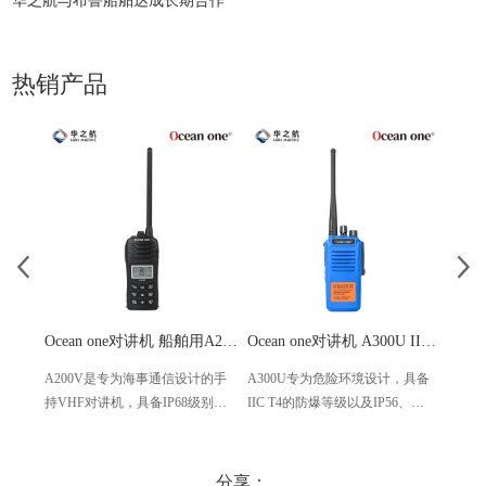
华之航与布鲁船舶达成长期合作
热销产品
Ocean one对讲机 船舶用A200V漂浮式手持防水对讲机
Ocean one对讲机 A300U IIC T4氢气防爆对讲机 船舶消防本质安全无线电
A200V是专为海事通信设计的手
A300U专为危险环境设计，具备
A60
持VHF对讲机，具备IP68级别的
IIC T4的防爆等级以及IP56、
防设计
防水性能以及落水漂浮功能，配
ECM、CCS等认证，海上钻井平
欧盟
备了LCD显示屏以及双频/三频值
台、港口码头等涉水环境中也可
等级达
守功能。没有信号或长时间无操
使用
水中
分享：