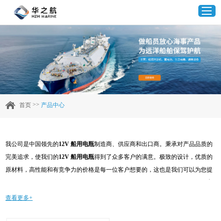
首页
产品中心
>>
首页
产品中心
企业实力
我公司是中国领先的
12V 船用电瓶
制造商、供应商和出口商。秉承对产品品质的
客户案例
完美追求，使我们的
12V 船用电瓶
得到了众多客户的满意。极致的设计，优质的
原材料，高性能和有竞争力的价格是每一位客户想要的，这也是我们可以为您提
新闻资讯
供的。当然，我们完善的售后服务也是必不可少的。如果您对我们的
12V 船用电
瓶
服务感兴趣，可以现在咨询我们，我们会及时给您回复!
查看更多+
联系我们