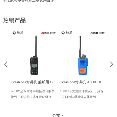
华之航与布鲁船舶达成长期合作
热销产品
Ocean one对讲机 船舶用A200V漂浮式手持防水对讲机
Ocean one对讲机 A300U IIC T4氢气防爆对讲机 船舶消防本质安全无线电
A200V是专为海事通信设计的手
A300U专为危险环境设计，具备
A60
持VHF对讲机，具备IP68级别的
IIC T4的防爆等级以及IP56、
防设计
防水性能以及落水漂浮功能，配
ECM、CCS等认证，海上钻井平
欧盟
备了LCD显示屏以及双频/三频值
台、港口码头等涉水环境中也可
等级达
守功能。没有信号或长时间无操
使用
水中
分享：