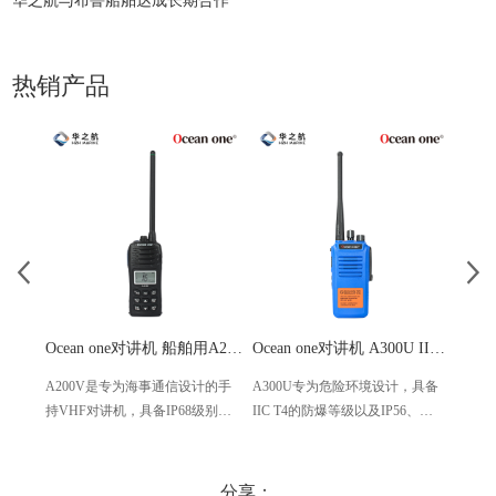
华之航与布鲁船舶达成长期合作
热销产品
Ocean one对讲机 船舶用A200V漂浮式手持防水对讲机
Ocean one对讲机 A300U IIC T4氢气防爆对讲机 船舶消防本质安全无线电
A200V是专为海事通信设计的手
A300U专为危险环境设计，具备
A60
持VHF对讲机，具备IP68级别的
IIC T4的防爆等级以及IP56、
防设计
防水性能以及落水漂浮功能，配
ECM、CCS等认证，海上钻井平
欧盟
备了LCD显示屏以及双频/三频值
台、港口码头等涉水环境中也可
等级达
守功能。没有信号或长时间无操
使用
水中
分享：