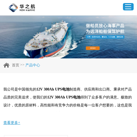
首页
产品中心
>>
首页
产品中心
企业实力
我公司是中国领先的
12V 300Ah UPS电池
制造商、供应商和出口商。秉承对产品
客户案例
品质的完美追求，使我们的
12V 300Ah UPS电池
得到了众多客户的满意。极致的
设计，优质的原材料，高性能和有竞争力的价格是每一位客户想要的，这也是我
新闻资讯
们可以为您提供的。当然，我们完善的售后服务也是必不可少的。如果您对我们
的
12V 300Ah UPS电池
服务感兴趣，可以现在咨询我们，我们会及时给您回复!
查看更多+
联系我们