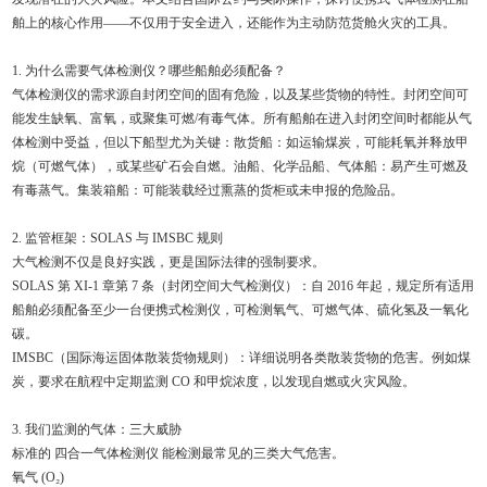
舶上的核心作用——不仅用于安全进入，还能作为主动防范货舱火灾的工具。
1. 为什么需要气体检测仪？哪些船舶必须配备？
气体检测仪的需求源自封闭空间的固有危险，以及某些货物的特性。封闭空间可
能发生缺氧、富氧，或聚集可燃/有毒气体。所有船舶在进入封闭空间时都能从气
体检测中受益，但以下船型尤为关键：散货船：如运输煤炭，可能耗氧并释放甲
烷（可燃气体），或某些矿石会自燃。油船、化学品船、气体船：易产生可燃及
有毒蒸气。集装箱船：可能装载经过熏蒸的货柜或未申报的危险品。
2. 监管框架：SOLAS 与 IMSBC 规则
大气检测不仅是良好实践，更是国际法律的强制要求。
SOLAS 第 XI-1 章第 7 条（封闭空间大气检测仪）：自 2016 年起，规定所有适用
船舶必须配备至少一台便携式检测仪，可检测氧气、可燃气体、硫化氢及一氧化
碳。
IMSBC（国际海运固体散装货物规则）：详细说明各类散装货物的危害。例如煤
炭，要求在航程中定期监测 CO 和甲烷浓度，以发现自燃或火灾风险。
3. 我们监测的气体：三大威胁
标准的 四合一气体检测仪 能检测最常见的三类大气危害。
氧气 (O₂)