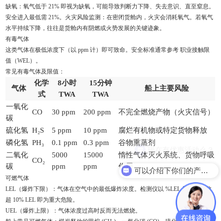
缺氧：氧气低于 21% 即视为缺氧，可能导致判断力下降、失去意识、直至窒息。
安全进入最低需 21%。火灾风险监测：在密闭货舱内，火灾会消耗氧气。若氧气
水平持续下降，往往是货舱内有阴燃或火势发展的关键迹象。
有毒气体
这类气体在极低浓度下（以 ppm 计）即可致命。安全标准通常参考 职业接触限
值（WEL）。
常见有毒气体及限值：
化学
8小时
15分钟
气体
船上主要风险
式
TWA
TWA
一氧化
CO
30 ppm
200 ppm
不完全燃烧产物（火灾信号）
碳
硫化氢
H₂S
5 ppm
10 ppm
腐烂有机物或特定货物释放
磷化氢
PH₃
0.1 ppm
0.3 ppm
谷物熏蒸剂
现在有优惠活动么？
二氧化
5000
15000
惰性气体灭火系统、货物呼吸
CO₂
碳
ppm
ppm
作用
可以介绍下你们的产品么？
可燃气体
LEL（爆炸下限）：气体在空气中的最低爆炸浓度。检测仪以 %LEL 显示。读数
超 10% LEL 即为重大危险。
UEL（爆炸上限）：气体浓度过高时反而无法燃烧。