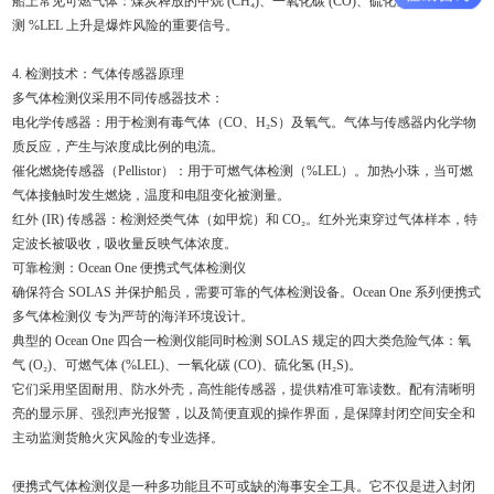
船上常见可燃气体：煤炭释放的甲烷 (CH₄)、一氧化碳 (CO)、硫化氢 (H₂S)。监
测 %LEL 上升是爆炸风险的重要信号。
4. 检测技术：气体传感器原理
多气体检测仪采用不同传感器技术：
电化学传感器：用于检测有毒气体（CO、H₂S）及氧气。气体与传感器内化学物
质反应，产生与浓度成比例的电流。
催化燃烧传感器（Pellistor）：用于可燃气体检测（%LEL）。加热小珠，当可燃
气体接触时发生燃烧，温度和电阻变化被测量。
红外 (IR) 传感器：检测烃类气体（如甲烷）和 CO₂。红外光束穿过气体样本，特
定波长被吸收，吸收量反映气体浓度。
可靠检测：Ocean One 便携式气体检测仪
确保符合 SOLAS 并保护船员，需要可靠的气体检测设备。Ocean One 系列便携式
多气体检测仪 专为严苛的海洋环境设计。
典型的 Ocean One 四合一检测仪能同时检测 SOLAS 规定的四大类危险气体：氧
气 (O₂)、可燃气体 (%LEL)、一氧化碳 (CO)、硫化氢 (H₂S)。
它们采用坚固耐用、防水外壳，高性能传感器，提供精准可靠读数。配有清晰明
亮的显示屏、强烈声光报警，以及简便直观的操作界面，是保障封闭空间安全和
主动监测货舱火灾风险的专业选择。
便携式气体检测仪是一种多功能且不可或缺的海事安全工具。它不仅是进入封闭