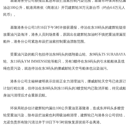
基隆港务分公司获报后紧急布设拦油索控制污染范围，基隆市环保局初估漏
油达100公升，航港局将依《商港法》开罚建辉轮30万元新台币（约合6.6万元人
民币）。
基隆港务分公司3月16日下午5时许接获通报，停泊在东10码头的建辉轮疑排
放重油污染海洋，港务人员到场查看，原因出在建辉轮加油时不慎把重油泄漏至
船外，港务分公司紧急布设拦油索控制重油漂散范围。
受重油污染的船只包括停泊东8码头的德翔釜山轮、东9码头TS SURABAYA
轮、东11码头YM IMMENSE轮等船只，另有3艘停在东6码头的引水船船体及缆
绳也受污染，就连停泊在东3码头的挪威邮轮天空号船体也沾染油污。
港务分公司主秘林健明表示目前正全力清理油污，挪威邮轮天空号已依原订
计划行程出港，但停泊在东8码头到东11码头的3艘货轮均已取消开船，待完成船
身油污清理后才会重新启航。
环保局初步估计建辉轮约漏出100公升重油至基隆港，造成东岸码头多艘货
轮受重油污染，除布设拦油索也利用吸油棉清理，建辉轮已与港务分公司切结，
允诺负责所有除污清洁并于18日下午5时前恢复原状前不会离港。