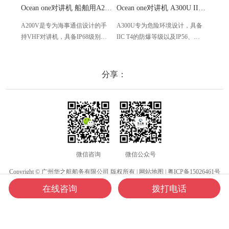
Ocean one对讲机 船舶用A200V漂浮式手持防水对讲机
Ocean one对讲机 A300U IIC T4氢气防爆对讲机 船舶消防本质安全无线电
A200V是专为海事通信设计的手
A300U专为危险环境设计，具备
A60
持VHF对讲机，具备IP68级别的
IIC T4的防爆等级以及IP56、
防设计
防水性能以及落水漂浮功能，配
ECM、CCS等认证，海上钻井平
欧盟
备了LCD显示屏以及双频/三频值
台、港口码头等涉水环境中也可
等级达
守功能。没有信号或长时间无操
使用
水中
分享：
作时自动开启扫描，延长电池使
舶消
用时间。
其他
微信咨询
微信公众号
Copyright © 广州华之航船务有限公司 版权所有 |
网站地图
|
粤ICP备15026461号
在线咨询
拨打电话