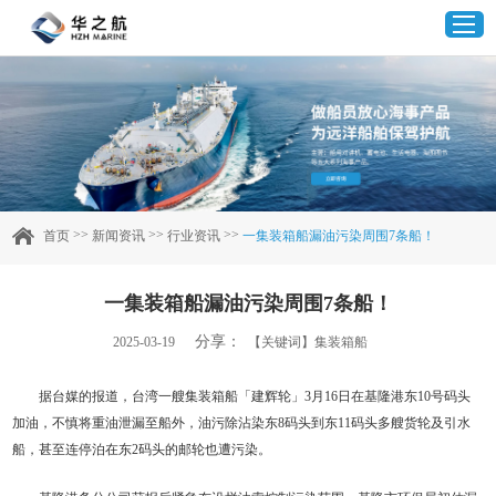
首页
产品中心
>>
>>
>>
首页
新闻资讯
行业资讯
一集装箱船漏油污染周围7条船！
企业实力
一集装箱船漏油污染周围7条船！
客户案例
分享：
2025-03-19
【关键词】集装箱船
新闻资讯
据台媒的报道，台湾一艘集装箱船「建辉轮」3月16日在基隆港东10号码头
加油，不慎将重油泄漏至船外，油污除沾染东8码头到东11码头多艘货轮及引水
联系我们
船，甚至连停泊在东2码头的邮轮也遭污染。