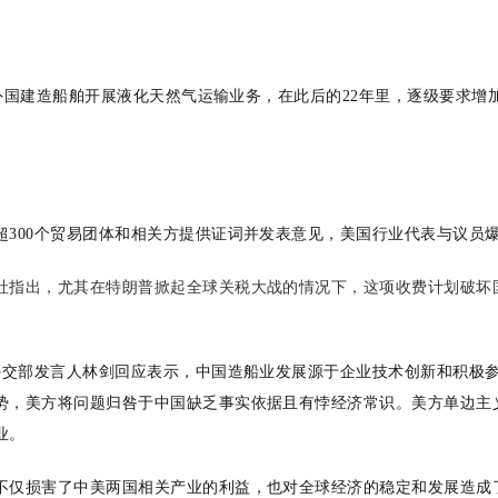
制外国建造船舶开展液化天然气运输业务，在此后的22年里，逐级要求增
300个贸易团体和相关方提供证词并发表意见，美国行业代表与议员爆
社指出，尤其在特朗普掀起全球关税大战的情况下，这项收费计划破坏国
国外交部发言人林剑回应表示，中国造船业发展源于企业技术创新和积极
势，美方将问题归咎于中国缺乏事实依据且有悖经济常识。美方单边主
业。
不仅损害了中美两国相关产业的利益，也对全球经济的稳定和发展造成