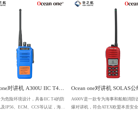
Ocean one对讲机 A300U IIC T4氢气防爆对讲机 船舶消防本质安全无线电
U专为危险环境设计，具备IIC T4的防
A600V是一款专为海事和船舶消防
及IP56、ECM、CCS等认证，海上
爆对讲机，符合ATEX欧盟本质安
台、港口码头等涉水环境中也可使用
认证，防水等级达到了IP68级别，
落水中时自动浮出水面，适用于船
港口码头、石油石化和其他需要防