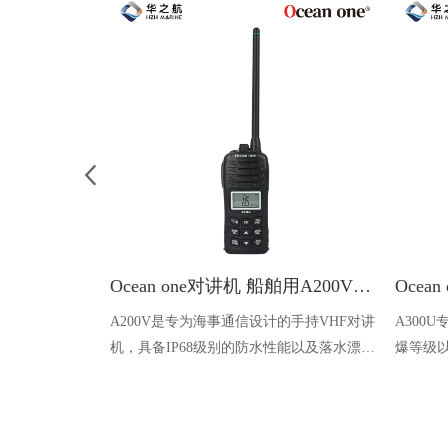
Ocean one对讲机 船舶用A200V漂浮式手持防水对讲机
A200V是专为海事通信设计的手持VHF对讲
A300
机，具备IP68级别的防水性能以及落水漂浮
爆等级以
功能，配备了LCD显示屏以及双频/三频值
钻井平
守功能。没有信号或长时间无操作时自动开
启扫描，延长电池使用时间。