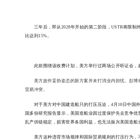
三年后，即从2028年开始的第二阶段，USTR将限
比达到15%。
此前围绕该收费计划，美方举行过两场公开听证会，超
美方故作妥协姿态的新方案并未打消业内担忧。彭博
贸易冲突。
对于美方对中国建造船只的打压压迫，4月10日中
国多份研究报告显示，美国造船业因过度保护失去竞争优
乱产供链稳定，损害世界各国利益，也无法振兴美国造船
美方这种违背市场规律和国际贸易规则的打压行为，