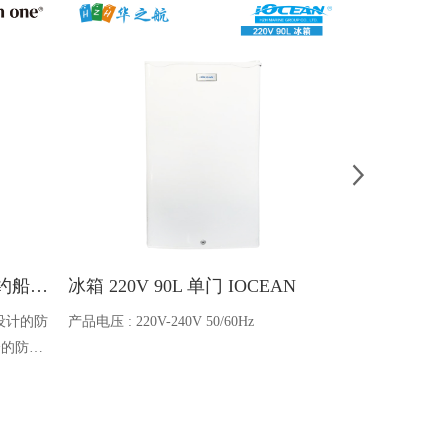
Ocean one对讲机 SOLAS公约船舶消防A600V ATEX防爆对讲机
冰箱 220V 90L 单门 IOCEAN
BB蓄电池 6V
设计的防
产品电压 : 220V-240V 50/60Hz
电池类型 : 船
全的防爆
能够在掉
舶消防、
爆通讯设