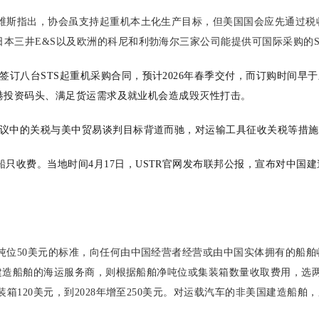
戴维斯指出，协会虽支持起重机本土化生产目标，但美国国会应先通过税收
日本三井E&S以及欧洲的科尼和利勃海尔三家公司能提供可国际采购的S
签订八台STS起重机采购合同，预计2026年春季交付，而订购时间
对该港投资码头、满足货运需求及就业机会造成毁灭性打击。
拟议中的关税与美中贸易谈判目标背道而驰，对运输工具征收关税等措
只收费。当地时间4月17日，USTR官网发布联邦公报，宣布对中国
净吨位50美元的标准，向任何由中国经营者经营或由中国实体拥有的船舶
中国建造船舶的海运服务商，则根据船舶净吨位或集装箱数量收取费用，选
集装箱120美元，到2028年增至250美元。对运载汽车的非美国建造