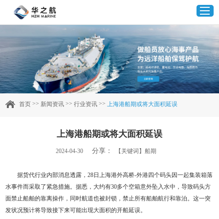
首页
产品中心
>>
>>
>>
首页
新闻资讯
行业资讯
上海港船期或将大面积延误
企业实力
上海港船期或将大面积延误
客户案例
分享：
2024-04-30
【关键词】船期
新闻资讯
据货代行业内部消息透露，28日上海港外高桥-外港四个码头因一起集装箱落
水事件而采取了紧急措施。据悉，大约有30多个空箱意外坠入水中，导致码头方
联系我们
面禁止船舶的靠离操作，同时航道也被封锁，禁止所有船舶航行和靠泊。这一突
发状况预计将导致接下来可能出现大面积的开船延误。