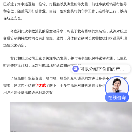
已派遣了海事巡逻船、拖轮、打捞船以及测量船等力量，前往事故现场进行搜寻
和定位，随后展开打捞作业。目前，落水集装箱的守护工作仍在持续进行，以确
保航道安全。
考虑到此次事故涉及的是空箱落水，相较于载有货物的集装箱，或许对航运
交通管制的持续时间会有所缩短。然而，具体的管制时长仍需根据打捞进展和现
场情况来确定。
货代和航运公司正密切关注事态发展，并与海事组织保持紧密沟通，以便及
时调整物流计划，应对可能出现的延误和运输调整。
可以介绍下你们的产品么？
了解船舶行业新资讯，船与船、船员间互相通讯的对讲设备是不可少，如有
需求，建议您不妨在
华之航
了解下，十多年船用对讲机通信设备供应经验，根据
用户所需提供船舶通讯解决方案