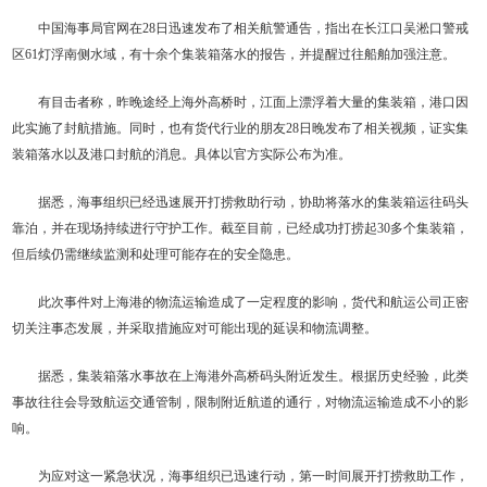
中国海事局官网在28日迅速发布了相关航警通告，指出在长江口吴淞口警戒
区61灯浮南侧水域，有十余个集装箱落水的报告，并提醒过往船舶加强注意。
有目击者称，昨晚途经上海外高桥时，江面上漂浮着大量的集装箱，港口因
此实施了封航措施。同时，也有货代行业的朋友28日晚发布了相关视频，证实集
装箱落水以及港口封航的消息。具体以官方实际公布为准。
据悉，海事组织已经迅速展开打捞救助行动，协助将落水的集装箱运往码头
靠泊，并在现场持续进行守护工作。截至目前，已经成功打捞起30多个集装箱，
但后续仍需继续监测和处理可能存在的安全隐患。
此次事件对上海港的物流运输造成了一定程度的影响，货代和航运公司正密
切关注事态发展，并采取措施应对可能出现的延误和物流调整。
据悉，集装箱落水事故在上海港外高桥码头附近发生。根据历史经验，此类
事故往往会导致航运交通管制，限制附近航道的通行，对物流运输造成不小的影
响。
为应对这一紧急状况，海事组织已迅速行动，第一时间展开打捞救助工作，