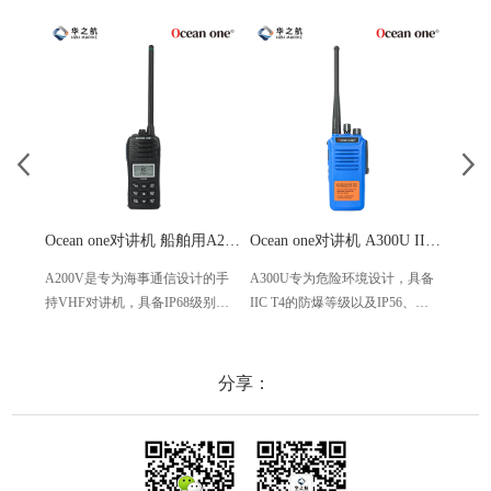
Ocean one对讲机 船舶用A200V漂浮式手持防水对讲机
Ocean one对讲机 A300U IIC T4氢气防爆对讲机 船舶消防本质安全无线电
A200V是专为海事通信设计的手
A300U专为危险环境设计，具备
A60
持VHF对讲机，具备IP68级别的
IIC T4的防爆等级以及IP56、
防设计
防水性能以及落水漂浮功能，配
ECM、CCS等认证，海上钻井平
欧盟
备了LCD显示屏以及双频/三频值
台、港口码头等涉水环境中也可
等级达
守功能。没有信号或长时间无操
使用
水中
分享：
作时自动开启扫描，延长电池使
舶消
用时间。
其他