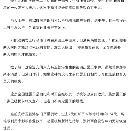
作为比利时全国罢工行动日的一部分，引航服务暂停。安特卫普-布鲁日
港的一位发言人表示，这次中断可能会使港口损失数百万美元。
当天上午，有12艘离港船舶和16艘抵港船舶在等待。到中午，这一数字已
上升至近50艘，导致货运业务严重延误。
引航员的罢工行动预计将在周四上午结束，但港务局警告说，可能还需要
两天时间才能清理积压的货物。发言人指出：“即使恢复运营，至少也需要一
两天的时间才能恢复。”
据了解，这是近几周来安特卫普港发生的第四起罢工事件。虽然总体影响
尚不清楚，但港口估计，如果这种情况与之前的罢工日相同，可能造成数百万
美元的损失。
这次全国性罢工是由比利时工会组织的，以抗议政府的政策。虽然罢工的
日期已经提前很久宣布，但港口不确定罢工的规模。
当前安特卫普港依旧严重拥堵，过去7天船舶平均等待时间约1.64天。高
堆场利用率影响作业效率，起重机翻新计划持续，预计两台设备年内无法恢复
使用。