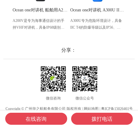
Ocean one对讲机 船舶用A200V漂浮式手持防水对讲机
Ocean one对讲机 A300U IIC T4氢气防爆对讲机 船舶消防本质安全无线电
A200V是专为海事通信设计的手
A300U专为危险环境设计，具备
A60
持VHF对讲机，具备IP68级别的
IIC T4的防爆等级以及IP56、
防设计
防水性能以及落水漂浮功能，配
ECM、CCS等认证，海上钻井平
欧盟
备了LCD显示屏以及双频/三频值
台、港口码头等涉水环境中也可
等级达
守功能。没有信号或长时间无操
使用
水中
分享：
作时自动开启扫描，延长电池使
舶消
用时间。
其他
微信咨询
微信公众号
Copyright © 广州华之航船务有限公司 版权所有 |
网站地图
|
粤ICP备15026461号
在线咨询
拨打电话