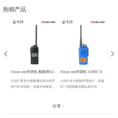
热销产品
Ocean one对讲机 船舶用A200V漂浮式手持防水对讲机
Ocean one对讲机 A300U IIC T4氢气防爆对讲机 船舶消防本质安全无线电
A200V是专为海事通信设计的手
A300U专为危险环境设计，具备
A60
持VHF对讲机，具备IP68级别的
IIC T4的防爆等级以及IP56、
防设计
防水性能以及落水漂浮功能，配
ECM、CCS等认证，海上钻井平
欧盟
备了LCD显示屏以及双频/三频值
台、港口码头等涉水环境中也可
等级达
守功能。没有信号或长时间无操
使用
水中
分享：
作时自动开启扫描，延长电池使
舶消
用时间。
其他