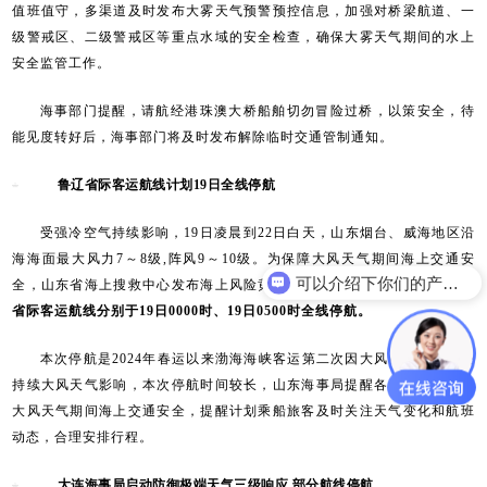
值班值守，多渠道及时发布大雾天气预警预控信息，加强对桥梁航道、一
级警戒区、二级警戒区等重点水域的安全检查，确保大雾天气期间的水上
安全监管工作。
海事部门提醒，请航经港珠澳大桥船舶切勿冒险过桥，以策安全，待
能见度转好后，海事部门将及时发布解除临时交通管制通知。
鲁辽省际客运航线计划19日全线停航
受强冷空气持续影响，19日凌晨到22日白天，山东烟台、威海地区沿
海海面最大风力7～8级,阵风9～10级。为保障大风天气期间海上交通安
可以介绍下你们的产品么？
全，山东省海上搜救中心发布海上风险黄色预警信息。
烟台、威海至大连
省际客运航线分别于19日0000时、19日0500时全线停航。
本次停航是2024年春运以来渤海海峡客运第二次因大风停航，预计受
持续大风天气影响，本次停航时间较长，山东海事局提醒各相关单位做好
大风天气期间海上交通安全，提醒计划乘船旅客及时关注天气变化和航班
动态，合理安排行程。
大连海事局启动防御极端天气三级响应 部分航线停航