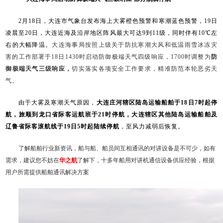
2月18日，大连市气象台发布海上大雾橙色预警和寒潮蓝色预警，19日
凌晨至20日，大连近海及沿岸地区阵风最大可达9到11级，同时伴有10℃左
右的大幅降温。
大连海事局按照上级关于防抗寒潮大风和低温雨雪冰冻灾
害的工作部署于18日1430时启动防御极端天气四级响应，1700时调整为
防
御极端天气三级响应，
切实落实各项安全工作要求，精准防范本轮恶劣天
气。
由于大雾及寒潮天气原因，
大连庄河辖区陆岛运输船舶于18日7时起停
航，旅顺到龙口省际客运航班于21时停航，大连辖区其他陆岛运输船舶及
辽鲁省际客滚航线于19日5时起陆续停航
，至风力减弱后恢复。
了解船舶行业新资讯，船与船、船员间互相通讯的对讲设备是不可少，如有
需求，建议您不妨在
华之航
了解下，十多年船用对讲机通信设备供应经验，根据
用户所需提供船舶通讯解决方案