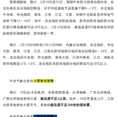
受寒潮影响，预计，2月19日至22日，我国中东部大部将自西向东、自
北向南先后出现剧烈降温，日平均或最低气温普遍下降8～12℃，东北地区
中东部、华北南部、黄淮、江淮、江汉、江南、华南中北部及贵州等地气
温将下降12～18℃，其中，东北地区东部及湖南、贵州东部等地的部分地
区累计降温幅度可达20℃以上。2月23日前后，最低温度0℃线将南压到苏
皖南部至湖南南部、贵州南部一带。
预计，2月19日08时至2月21日08时，内蒙古东南部、东北地区、华北
大部、黄淮、江淮、江汉、江南北部等地部分地区将先后降温8～10℃，其
中，东北地区中东部、华北南部、黄淮大部、江淮中西部、江汉、湖南北
部等地降温12℃~14℃，东北地区东部等地部分地区降温可达18℃以上。
中央气象台发布
大雾黄色预警
：
预计，19日白天至夜间，东海西部海域、台湾海峡、广东沿岸海域、
广西沿岸海域将有大雾，
能见度不足1公里。
此外，19日早晨至上午，江苏
北部等地将有大雾天气，局地有
能见度不足200米的强浓雾。
中央气象台发布
大风蓝色预警：